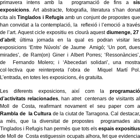
primavera intens amb la programació de fins a
sis
exposicions
. Art abstracte, fotografia, literatura s’han donat
cita als
Tinglados i Refugis
amb un conjunt de propostes que
han convidat a la contemplació, la reflexió i l’emoció a través
de l’art. Aquest cicle expositiu es clourà aquest
diumenge, 27
d’abril
; última jornada en la qual es podran visitar les
exposicions ‘Entre Núvols’ de Jaume Amigó; ‘Un port, dues
mirades’, de Ram(on) Giner i Albert Porres; ‘Ressonàncies’,
de Fernando Molero; i ‘Abecedari solidari’, una mostra
col·lectiva que reinterpreta l’obra de Miquel Martí Pol.
L’entrada, en totes les exposicions, és gratuïta.
Les diferents exposicions, així com la
programació
d’activitats relacionades
, han atret centenars de visitants al
Moll de Costa, reafirmant novament el seu paper com a
Rambla de la Cultura
de la ciutat de Tarragona. Cal destacar,
a més, que la diversitat de propostes programades als
Tinglados i Refugis han permès que tots els
espais expositius
de Moll de Costa estiguessin ocupats alhora, fet que evidencia