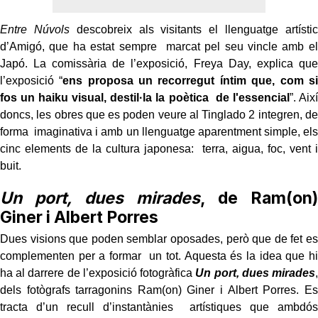
Entre Núvols
descobreix als visitants el llenguatge artístic
d’Amigó, que ha estat sempre marcat pel seu vincle amb el
Japó. La comissària de l’exposició, Freya Day, explica que
l
’exposició “
ens proposa un recorregut íntim que, com si
fos un haiku visual, destil·la la poètica de l'essencial
”. Així
doncs, les obres que es poden veure al Tinglado 2 integren, de
forma imaginativa i amb un llenguatge aparentment simple, els
cinc elements de la cultura japonesa: terra, aigua, foc, vent i
buit.
Un port, dues mirades
, de Ram(on)
Giner i Albert Porres
Dues visions que poden semblar oposades, però que de fet es
complementen per a formar un tot. Aquesta és la idea que hi
ha al darrere de l’exposició fotogràfica
Un port, dues mirades
,
dels fotògrafs tarragonins Ram(on) Giner i Albert Porres. Es
tracta d’un recull d’instantànies artístiques que ambdós