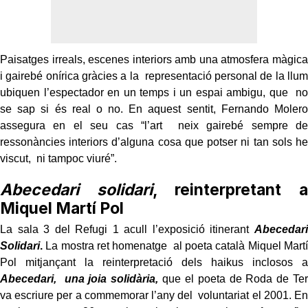
Paisatges irreals, escenes interiors amb una atmosfera màgica
i gairebé onírica gràcies a la representació personal de la llum
ubiquen l’espectador en un temps i un espai ambigu, que no
se sap si és real o no. En aquest sentit, Fernando Molero
assegura en el seu cas “l’art neix gairebé sempre de
ressonàncies interiors d’alguna cosa que potser ni tan sols he
viscut, ni tampoc viuré”.
Abecedari solidari
, reinterpretant a
Miquel Martí Pol
La sala 3 del Refugi 1 acull l’exposició itinerant
Abecedari
Solidari
.
La mostra ret homenatge al poeta català Miquel Martí
Pol mitjançant la reinterpretació dels haikus inclosos a
Abecedari, una joia solidària,
que el poeta de Roda de Ter
va escriure per a commemorar l’any del voluntariat el 2001. En