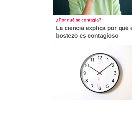
¿Por qué se contagia?
La ciencia explica por qué 
bostezo es contagioso
¿El tiempo vuela?
Esto explica por qué los dí
ya no duran igual