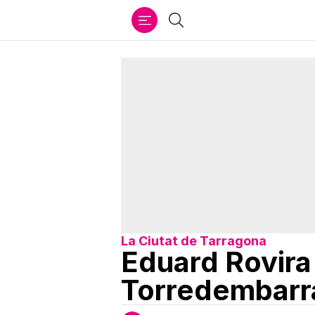
Ir
Cercar
al
contenido
La Ciutat de Tarragona
Eduard Rovira 
Torredembarr