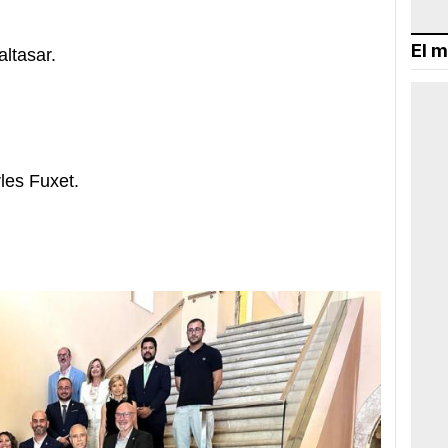
El m
altasar.
les Fuxet.