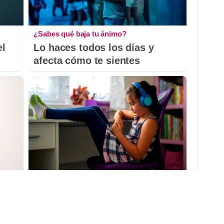
¿Sabes qué baja tu ánimo?
el
Lo haces todos los días y
afecta cómo te sientes
Tu memoria y la música
as
Esa canción antigua que no
olvidas tiene una explicación