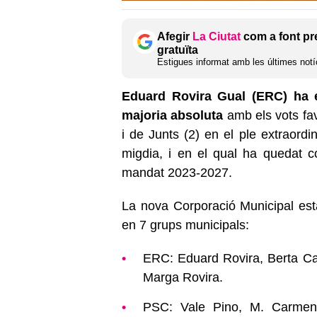
Afegir
La Ciutat
com a font pr
gratuïta
Estigues informat amb les últimes notíc
Eduard Rovira Gual (ERC) ha e
majoria absoluta
amb els vots fav
i de Junts (2) en el ple extraordi
migdia, i en el qual ha quedat c
mandat 2023-2027.
La nova Corporació Municipal està
en 7 grups municipals:
ERC: Eduard Rovira, Berta Cas
Marga Rovira.
PSC: Vale Pino, M. Carmen 