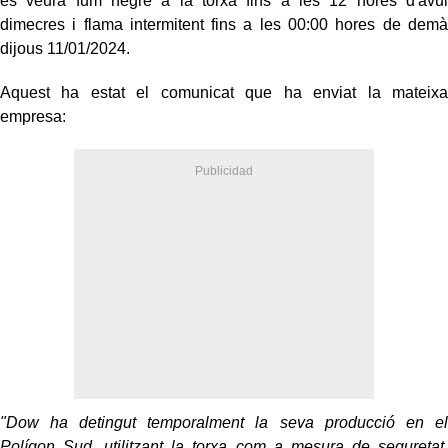
es veurà fum negre a la torxa fins a les 12 hores d'avui
dimecres i flama intermitent fins a les 00:00 hores de demà
dijous 11/01/2024.
Aquest ha estat el comunicat que ha enviat la mateixa
empresa:
"Dow ha detingut temporalment la seva producció en el
Polígon Sud, utilitzant la torxa com a mesura de seguretat.