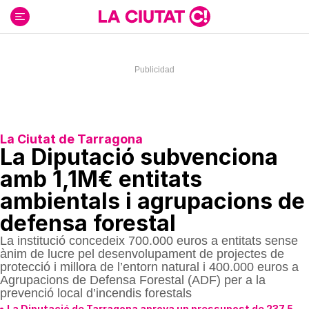
Ir
al
contenido
La Ciutat de Tarragona
La Diputació subvenciona
amb 1,1M€ entitats
ambientals i agrupacions de
defensa forestal
La institució concedeix 700.000 euros a entitats sense
ànim de lucre pel desenvolupament de projectes de
protecció i millora de l’entorn natural i 400.000 euros a
Agrupacions de Defensa Forestal (ADF) per a la
prevenció local d’incendis forestals
La Diputació de Tarragona aprova un pressupost de 237,5