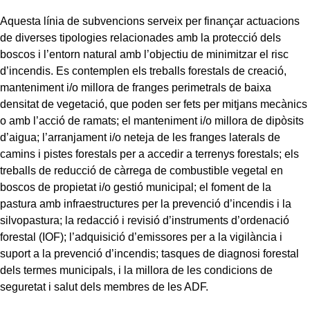
Aquesta línia de subvencions serveix per finançar actuacions
de diverses tipologies relacionades amb la protecció dels
boscos i l’entorn natural amb l’objectiu de minimitzar el risc
d’incendis. Es contemplen els treballs forestals de creació,
manteniment i/o millora de franges perimetrals de baixa
densitat de vegetació, que poden ser fets per mitjans mecànics
o amb l’acció de ramats; el manteniment i/o millora de dipòsits
d’aigua; l’arranjament i/o neteja de les franges laterals de
camins i pistes forestals per a accedir a terrenys forestals; els
treballs de reducció de càrrega de combustible vegetal en
boscos de propietat i/o gestió municipal; el foment de la
pastura amb infraestructures per la prevenció d’incendis i la
silvopastura; la redacció i revisió d’instruments d’ordenació
forestal (IOF); l’adquisició d’emissores per a la vigilància i
suport a la prevenció d’incendis; tasques de diagnosi forestal
dels termes municipals, i la millora de les condicions de
seguretat i salut dels membres de les ADF.