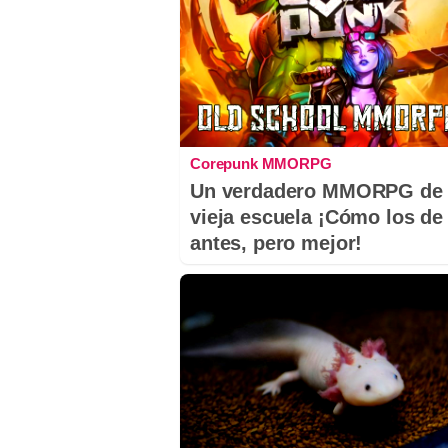
Corepunk MMORPG
Un verdadero MMORPG de 
vieja escuela ¡Cómo los de
antes, pero mejor!