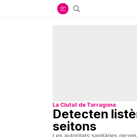
Ir
Cercar
al
contenido
La Ciutat de Tarragona
Detecten list
seitons
Les autoritats sanitàries recom