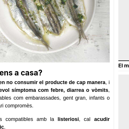
El m
tens a casa?
n no consumir el producte de cap manera
, i
sevol símptoma com febre, diarrea o vòmits
,
ables com embarassades, gent gran, infants o
ari compromès.
es compatibles amb la
listeriosi
, cal
acudir
ic
.