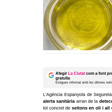
Afegir
La Ciutat
com a font pr
gratuïta
Estigues informat amb les últimes notíc
L’Agència Espanyola de Seguretat
alerta sanitària
arran de la
detec
lot concret de
seitons en oli i all