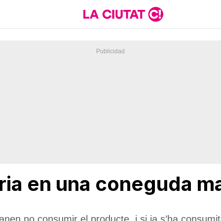
èria en una coneguda m
anen no consumir el producte, i si ja s’ha consumit