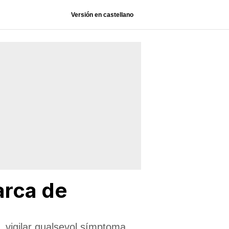
Versión en castellano
arca de
, vigilar qualsevol símptoma