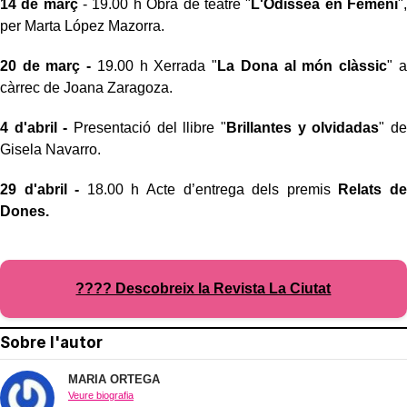
14 de març
- 19.00 h Obra de teatre "
L'Odissea en Femení
",
per Marta López Mazorra.
20 de març -
19.00 h Xerrada "
La Dona al món clàssic
" a
càrrec de Joana Zaragoza.
4 d'abril -
Presentació del llibre "
Brillantes y olvidadas
" de
Gisela Navarro.
29 d'abril -
18.00 h Acte d’entrega dels premis
Relats de
Dones.
???? Descobreix la Revista La Ciutat
Sobre l'autor
MARIA ORTEGA
Veure biografia