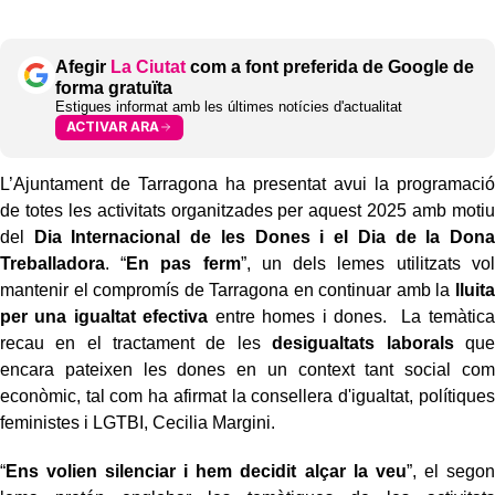
Afegir
La Ciutat
com a font preferida de Google de
forma gratuïta
Estigues informat amb les últimes notícies d'actualitat
ACTIVAR ARA
L’Ajuntament de Tarragona ha presentat avui la programació
de totes les activitats organitzades per aquest 2025 amb motiu
del
Dia Internacional de les Dones i el Dia de la Dona
Treballadora
. “
En pas ferm
”, un dels lemes utilitzats vol
mantenir el compromís de Tarragona en continuar amb la
lluita
per una igualtat efectiva
entre homes i dones.
La temàtica
recau en el tractament de les
desigualtats laborals
que
encara pateixen les dones en un context tant social com
econòmic, tal com ha afirmat la consellera d'igualtat, polítiques
feministes i LGTBI, Cecilia Margini.
“
Ens volien silenciar i hem decidit alçar la veu
”, el segon