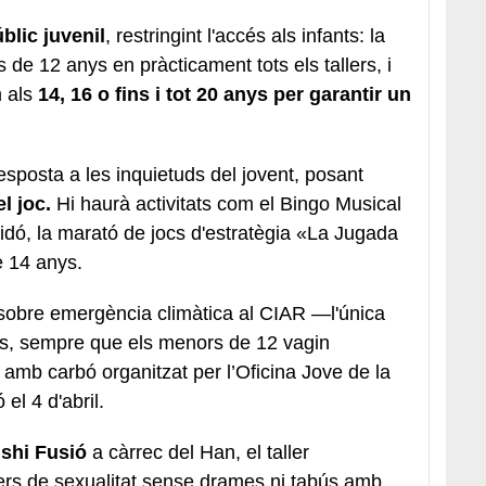
blic juvenil
, restringint l'accés als infants: la
 de 12 anys en pràcticament tots els tallers, i
m als
14, 16 o fins i tot 20 anys per garantir un
esposta a les inquietuds del jovent, posant
el joc.
Hi haurà activitats com el Bingo Musical
ixidó, la marató de jocs d'estratègia «La Jugada
 14 anys.
obre emergència climàtica al CIAR —l'única
anys, sempre que els menors de 12 vagin
 amb carbó organitzat per l’Oficina Jove de la
el 4 d'abril.
ushi Fusió
a càrrec del Han, el taller
llers de sexualitat sense drames ni tabús amb