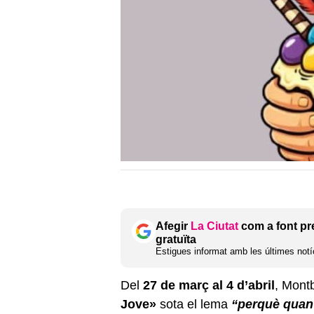
Afegir
La Ciutat
com a font pr
gratuïta
Estigues informat amb les últimes notíc
Del
27 de març al 4 d’abril
, Montb
Jove»
sota el lema
“perquè quan 