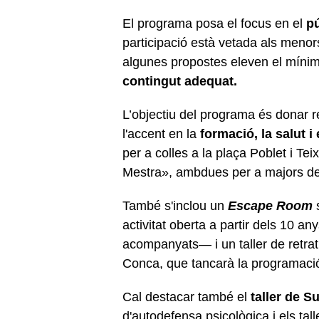
El programa posa el focus en el
pú
participació està vetada als menors
algunes propostes eleven el míni
contingut adequat.
L’objectiu del programa és donar r
l'accent en la
formació, la salut i 
per a colles a la plaça Poblet i Te
Mestra», ambdues per a majors de
També s'inclou un
Escape Room
s
activitat oberta a partir dels 10 
acompanyats— i un taller de retrat
Conca, que tancarà la programació 
Cal destacar també el
taller de S
d'autodefensa psicològica i els ta