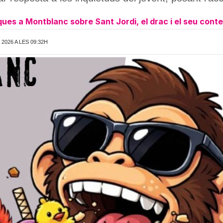
es a Montblanc sobre Sant Jordi, el drac i el seu contex
2026 A LES 09:32H