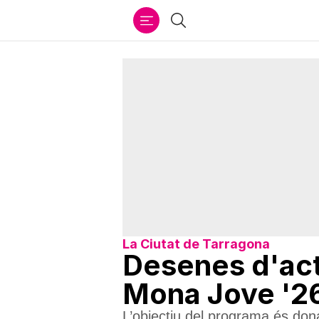
Ir
Cercar
al
contenido
La Ciutat de Tarragona
Desenes d'act
Mona Jove '2
L’objectiu del programa és donar