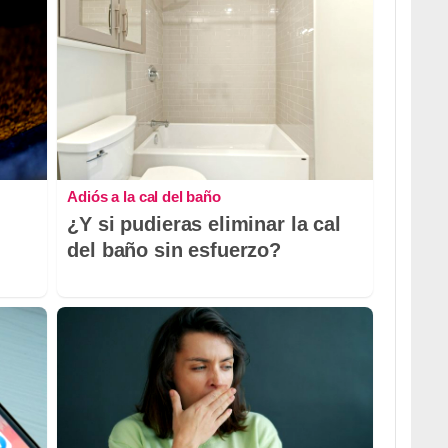
Adiós a la cal del baño
¿Y si pudieras eliminar la cal
del baño sin esfuerzo?