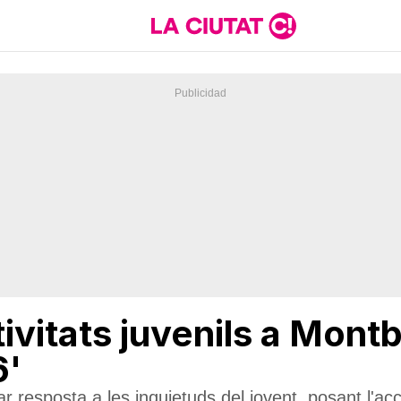
ivitats juvenils a Mont
6'
 resposta a les inquietuds del jovent, posant l'acce