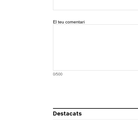
El teu comentari
0/500
Destacats