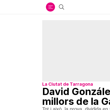
Ir
Cercar
al
contenido
La Ciutat de Tarragona
David González
millors de la 
Tot i això, la prova, dividida e