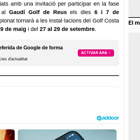
ts amb una invitació per participar en la fase
c al
Gaudí Golf de Reus
els dies
6 i 7 de
mpionat tornarà a les instal·lacions del Golf Costa
El m
19 de maig
i del
27 al 29 de setembre
.
eferida de Google de forma
ACTIVAR ARA
ies d'actualitat