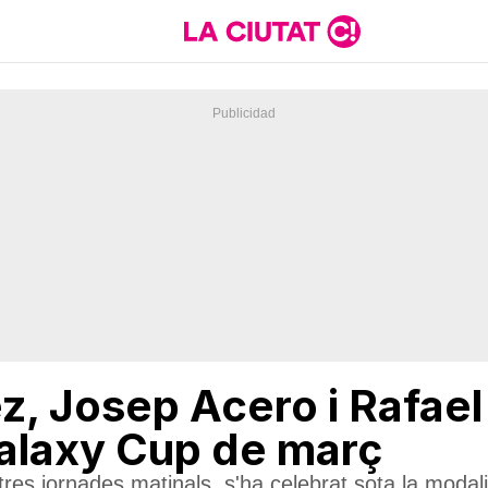
, Josep Acero i Rafael
Galaxy Cup de març
n tres jornades matinals, s'ha celebrat sota la modali