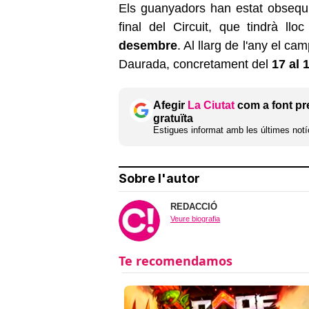
Els guanyadors han estat obsequia
final del Circuit, que tindrà llo
desembre
. Al llarg de l'any el ca
Daurada, concretament del
17 al 
Afegir
La Ciutat
com a font pr
gratuïta
Estigues informat amb les últimes notíc
Sobre l'autor
REDACCIÓ
Veure biografia