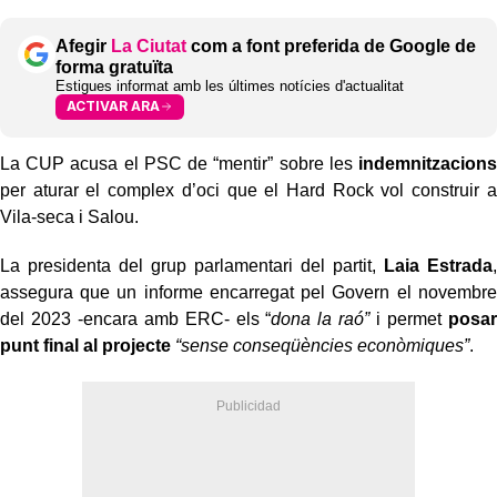
Afegir
La Ciutat
com a font preferida de Google de
forma gratuïta
Estigues informat amb les últimes notícies d'actualitat
ACTIVAR ARA
La CUP acusa el PSC de “mentir” sobre les
indemnitzacions
per aturar el complex d’oci que el Hard Rock vol construir a
Vila-seca i Salou.
La presidenta del grup parlamentari del partit,
Laia Estrada
,
assegura que un informe encarregat pel Govern el novembre
del 2023 -encara amb ERC- els “
dona la raó”
i permet
posar
punt final al projecte
“sense conseqüències econòmiques”
.