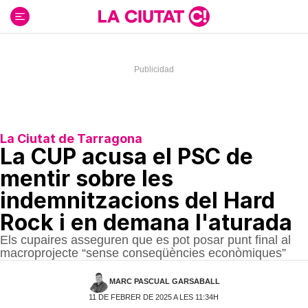
Ir
al
contenido
La Ciutat de Tarragona
La CUP acusa el PSC de
mentir sobre les
indemnitzacions del Hard
Rock i en demana l'aturada
Els cupaires asseguren que es pot posar punt final al
macroprojecte “sense conseqüències econòmiques”
MARC PASCUAL GARSABALL
11 DE FEBRER DE 2025 A LES 11:34H