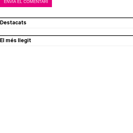
Destacats
El més llegit
Avís legal
Política de privacitat
Política de cookies
Qui som
Contacte
Xarxes socials