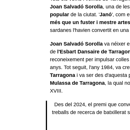
Joan Salvadó Sorolla
, una de le
popular
de la ciutat. '
Janó
', com e
més que un fuster i mestre arte
sardanes l'havien convertit en un
Joan Salvadó Sorolla
va néixer e
de
l'Esbart Dansaire de Tarrago
reconeixement per impulsar colles
anys. Tot seguit, l'any 1984, va cr
Tarragona
i va ser des d'aquesta 
Mulassa de Tarragona
, la qual n
XVIII.
Des del 2024, el premi que co
treballs de recerca de batxillerat 