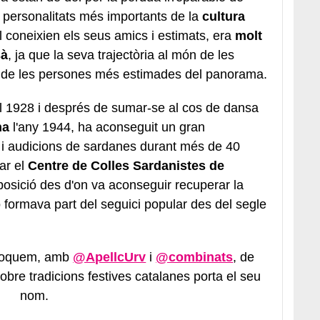
s personalitats més importants de la
cultura
l coneixien els seus amics i estimats, era
molt
sà
, ja que la seva trajectòria al món de les
a de les persones més estimades del panorama.
l 1928 i després de sumar-se al cos de dansa
na
l'any 1944, ha aconseguit un gran
 i audicions de sardanes durant més de 40
ear el
Centre de Colles Sardanistes de
posició des d'on va aconseguir recuperar la
o formava part del seguici popular des del segle
nvoquem, amb
@ApellcUrv
i
@combinats
, de
sobre tradicions festives catalanes porta el seu
nom.