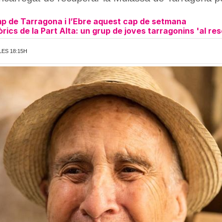
mp de Tarragona i l’Ebre aquest cap de setmana
rics de la Part Alta: un grup de joves tarragonins 'al res
LES 18:15H