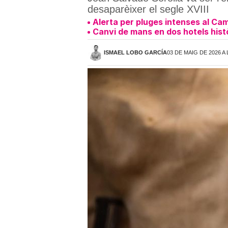
desaparèixer el segle XVIII
Alerta per pluges intenses al Ca
Canvi de mans en dos hotels histò
ISMAEL LOBO GARCÍA
03 DE MAIG DE 2026 A 