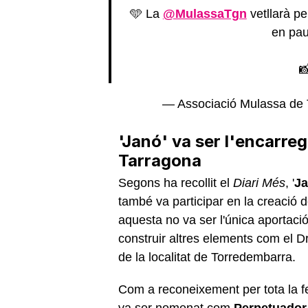
🩵 La
@MulassaTgn
vetllarà pe
en pau

— Associació Mulassa de
'Janó' va ser l'encarre
Tarragona
Segons ha recollit el
Diari Més
, '
J
també va participar en la creació 
aquesta no va ser l'única aportació
construir altres elements com el Dr
de la localitat de Torredembarra.
Com a reconeixement per tota la fe
va ser nomenat com
Perpetuador 