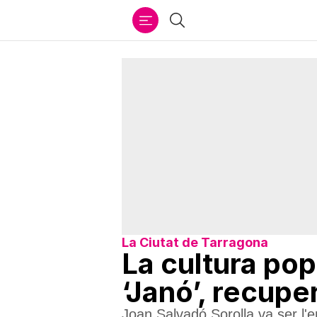
Ir
Cercar
al
contenido
La Ciutat de Tarragona
La cultura pop
‘Janó’, recupe
Joan Salvadó Sorolla va ser l'