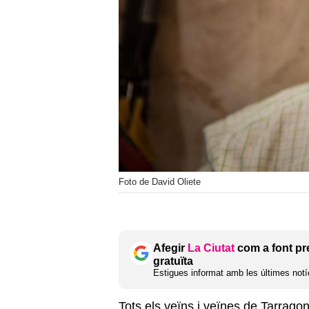
Foto de David Oliete
Afegir
La Ciutat
com a font pr
gratuïta
Estigues informat amb les últimes notíc
Tots els veïns i veïnes de Tarrago