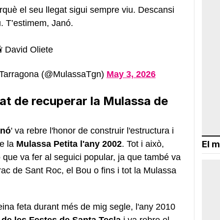
rquè el seu llegat sigui sempre viu. Descansi
. T’estimem, Janó.
 David Oliete
 Tarragona (@MulassaTgn)
May 3, 2026
gat de recuperar la Mulassa de
anó
' va rebre l'honor de construir l'estructura i
de la
Mulassa Petita l'any 2002
. Tot i això,
El m
 que va fer al seguici popular, ja que també va
ac de Sant Roc, el Bou o fins i tot la Mulassa
ina feta durant més de mig segle, l'any 2010
de les Festes de Santa Tecla
i va rebre el