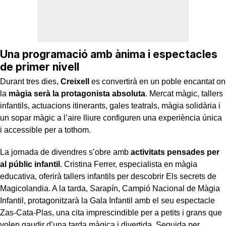
Una programació amb ànima i espectacles
de primer nivell
Durant tres dies,
Creixell
es convertirà en un poble encantat on
la
màgia serà la protagonista absoluta
. Mercat màgic, tallers
infantils, actuacions itinerants, gales teatrals, màgia solidària i
un sopar màgic a l’aire lliure configuren una experiència única
i accessible per a tothom.
La jornada de divendres s’obre amb
activitats pensades per
al públic infantil
. Cristina Ferrer, especialista en màgia
educativa, oferirà tallers infantils per descobrir Els secrets de
Magicolandia. A la tarda, Sarapín, Campió Nacional de Màgia
Infantil, protagonitzarà la Gala Infantil amb el seu espectacle
Zas-Cata-Plas, una cita imprescindible per a petits i grans que
volen gaudir d’una tarda màgica i divertida. Seguida per