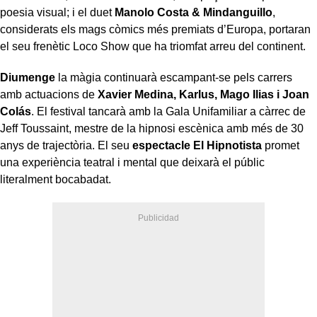
poesia visual; i el duet
Manolo Costa & Mindanguillo
,
considerats els mags còmics més premiats d’Europa, portaran
el seu frenètic Loco Show que ha triomfat arreu del continent.
Diumenge
la màgia continuarà escampant-se pels carrers
amb actuacions de
Xavier Medina, Karlus, Mago Ilias i Joan
Colás
. El festival tancarà amb la Gala Unifamiliar a càrrec de
Jeff Toussaint, mestre de la hipnosi escènica amb més de 30
anys de trajectòria. El seu
espectacle El Hipnotista
promet
una experiència teatral i mental que deixarà el públic
literalment bocabadat.