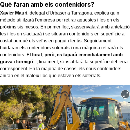
Què faran amb els contenidors?
Xavier Mauri
, delegat d'Urbaser a Tarragona, explica quin
mètode utilitzarà l'empresa per retirar aquestes illes en els
pròxims sis mesos. En primer lloc, s'assenyalarà amb antelació
les illes on s'actuarà i se situaran contenidors en superfície al
costat perquè els veïns en puguin fer ús. Seguidament,
buidaran els contenidors soterrats i una màquina retirarà els
contenidors.
El forat, però, es taparà immediatament amb
grava i formigó
. I, finalment, s'instal·larà la superfície del terra
corresponent. En la majoria de casos, els nous contenidors
aniran en el mateix lloc que estaven els soterrats.