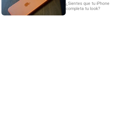
de la brossa
¿Sientes que tu iPhone
completa tu look?
Junts celebra la signatura del nou contracte
de neteja a Tarragona: "Hem triat fer feina i
no fer soroll"
Comentaris
Nom
Correu electrònic
El teu comentari