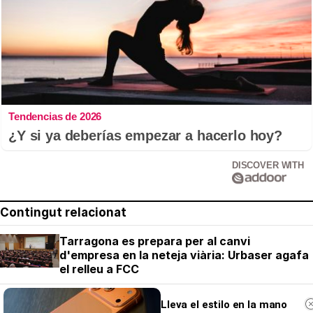
Tendencias de 2026
¿Y si ya deberías empezar a hacerlo hoy?
DISCOVER WITH
Contingut relacionat
Tarragona es prepara per al canvi
d'empresa en la neteja viària: Urbaser agafa
el relleu a FCC
Tarragona posa en marxa el nou contracte
Lleva el estilo en la mano