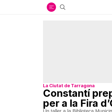
Ir
Cercar
al
contenido
La Ciutat de Tarragona
Constantí pre
per a la Fira 
Un taller a la Biblioteca Munici