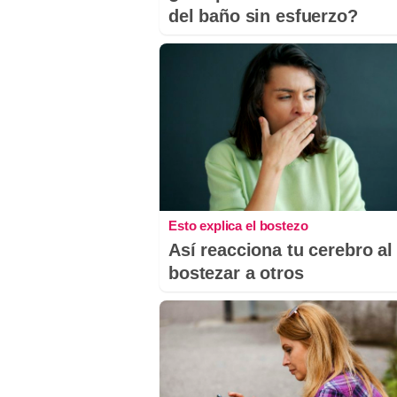
del baño sin esfuerzo?
Esto explica el bostezo
Así reacciona tu cerebro al
bostezar a otros