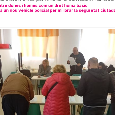
 entre dones i homes com un dret humà bàsic
a un nou vehicle policial per millorar la seguretat ciuta