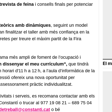
revista de feina
i consells finals per potenciar
 teòrics amb dinàmiques
, seguint un model
van finalitzar el taller amb més confiança en la
etes per treure el màxim partit de la Fira
rama més ampli de foment de l’ocupació i
El m
m dissenyar el meu currículum”,
que tindrà
 horari d'11 h a 12 h, a l’aula d’informàtica de la
essió ofereix una nova oportunitat per
assessorament pràctic individualitzat.
ivitats i serveis, es recomana contactar amb els
 Constantí o trucar al 977 19 08 21 – 689 75 04
detreball@constanti.cat
o bé