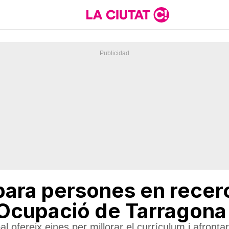
para persones en recerc
d’Ocupació de Tarragona
pal ofereix eines per millorar el currículum i afro