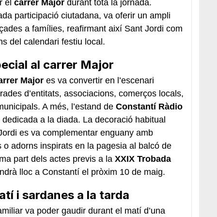
r el
carrer Major
durant tota la jornada.
a participació ciutadana, va oferir un ampli
çades a famílies, reafirmant així Sant Jordi com
s del calendari festiu local.
ecial al carrer Major
arrer Major
es va convertir en l’escenari
parades d’entitats, associacions, comerços locals,
municipals. A més, l’estand de
Constantí Ràdio
 dedicada a la diada. La decoració habitual
 Jordi es va complementar enguany amb
 o adorns inspirats en la pagesia al balcó de
rma part dels actes previs a la
XXIX Trobada
indrà lloc a Constantí el pròxim 10 de maig.
atí i sardanes a la tarda
familiar va poder gaudir durant el matí d’una