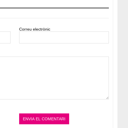
la
DISCOVER WITH
Martínez visita Constantí per reforçar els
enestar local
 Diada de Sant Jordi amb una programació
carrer Major