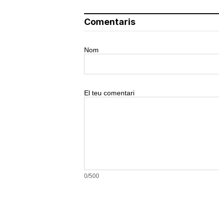
Corepunk MMORPG
Un verdadero MMORPG de 
vieja escuela ¡Cómo los de
antes, pero mejor!
Contingut relacionat
La consellera Mònica 
serveis socials i el b
Constantí celebra la
cultural i festiva al 