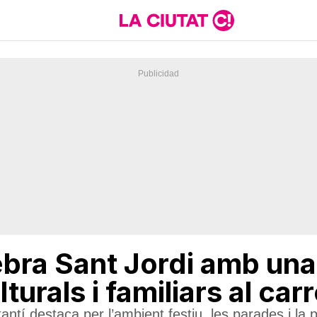
ebra Sant Jordi amb una
lturals i familiars al car
tí destaca per l’ambient festiu, les parades i la pa