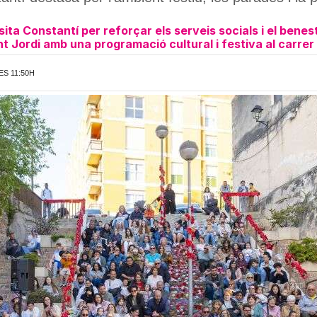
ita Constantí per reforçar els serveis socials i el benest
t Jordi amb una programació cultural i festiva al carrer
ES 11:50H