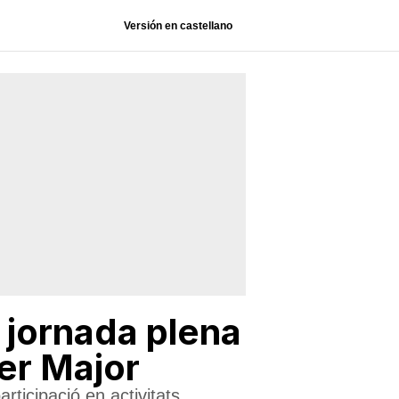
Versión en castellano
 jornada plena
rer Major
rticipació en activitats