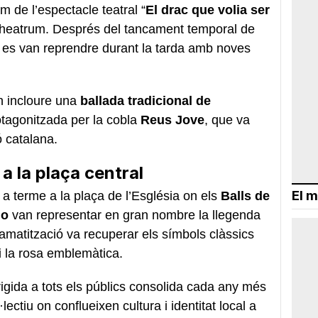
m de l’espectacle teatral “
El drac que volia ser
 Theatrum. Després del tancament temporal de
ts es van reprendre durant la tarda amb noves
n incloure una
ballada tradicional de
otagonitzada per la cobla
Reus Jove
, que va
ó catalana.
a la plaça central
El m
 a terme a la plaça de l’Església on els
Balls de
no
van representar en gran nombre la llegenda
amatització va recuperar els símbols clàssics
 i la rosa emblemàtica.
irigida a tots els públics consolida cada any més
lectiu on conflueixen cultura i identitat local a