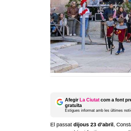
Afegir
La Ciutat
com a font pr
gratuïta
Estigues informat amb les últimes notíc
El passat
dijous 23 d’abril
, Const