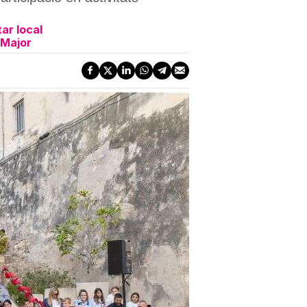
ar local
 Major