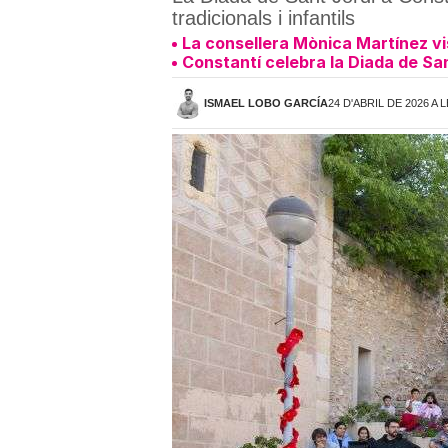
tradicionals i infantils
La consellera Mònica Martínez vis
Constantí celebra la Diada de San
ISMAEL LOBO GARCÍA
24 D'ABRIL DE 2026 A L