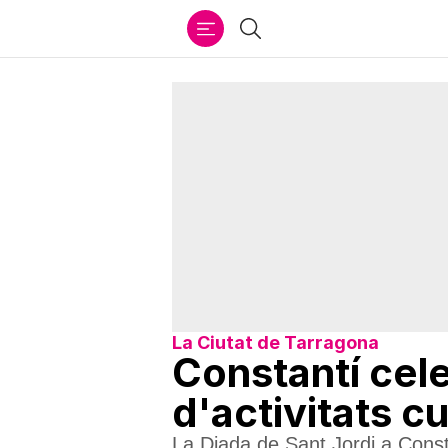
Ir
Cercar
al
contenido
La Ciutat de Tarragona
Constantí cel
d'activitats cu
La Diada de Sant Jordi a Constan