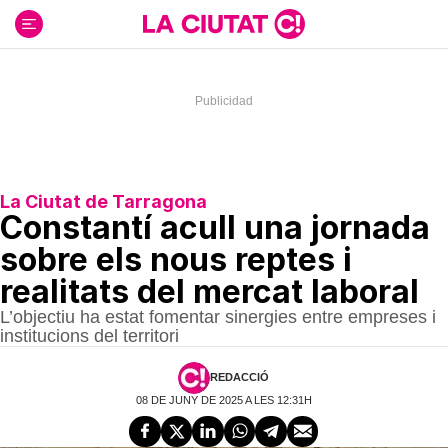
Ir
al
contenido
La Ciutat de Tarragona
Constantí acull una jornada
sobre els nous reptes i
realitats del mercat laboral
L’objectiu ha estat fomentar sinergies entre empreses i
institucions del territori
REDACCIÓ
08 DE JUNY DE 2025 A LES 12:31H