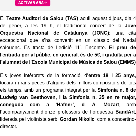
ACTIVAR ARA
El
Teatre Auditori de Salou
(TAS)
acull aquest dijous, dia 4
de gener, a les 19 h, el tradicional concert de la
Jove
Orquestra Nacional de Catalunya (JONC)
; una cita
excepcional que s’ha convertit en un clàssic del Nadal
salouenc. Es tracta de l’edició 111 Encontre.
El preu de
l’entrada per al públic, en general, és de 5€, i gratuïta per a
l’alumnat de l’Escola Municipal de Música de Salou (EMMS)
Els joves intèrprets de la formació, d’
entre 18 i 25 anys
,
tocaran grans peces d'alguns dels millors compositors de tots
els temps, amb un programa integrat per la
Simfonia n. 8 de
Ludwig van Beethoven, i la Simfonia n. 35 en re major,
coneguda com a ‘Hafner’, d. A. Mozart
, amb
l’acompanyament d’onze professors de l’orquestra
BandArt
,
liderada pel violinista serbi
Gordan Nikolic
, com a concertino-
director.