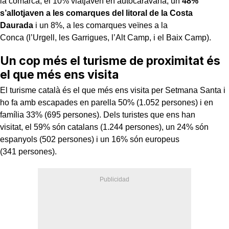
la comarca, el 10% viatjaven en autocaravana, un
48%
s’allotjaven a les comarques del litoral de la Costa
Daurada
i un 8%, a les comarques veïnes a la
Conca (l’Urgell, les Garrigues, l’Alt Camp, i el Baix Camp).
Un cop més el turisme de proximitat és
el que més ens visita
El turisme català és el que més ens visita per Setmana Santa i
ho fa amb escapades en parella 50% (1.052 persones) i en
família 33% (695 persones). Dels turistes que ens han
visitat, el 59% són catalans (1.244 persones), un 24% són
espanyols (502 persones) i un 16% són europeus
(341 persones).