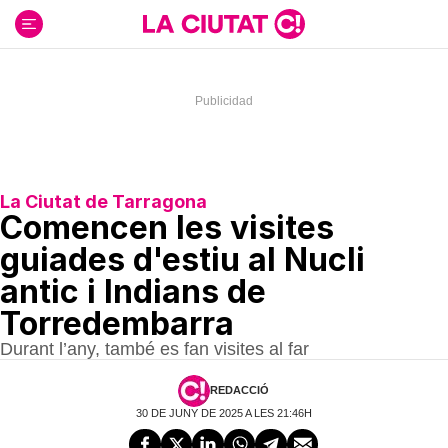
Ir
al
contenido
La Ciutat de Tarragona
Comencen les visites
guiades d'estiu al Nucli
antic i Indians de
Torredembarra
Durant l’any, també es fan visites al far
REDACCIÓ
30 DE JUNY DE 2025 A LES 21:46H