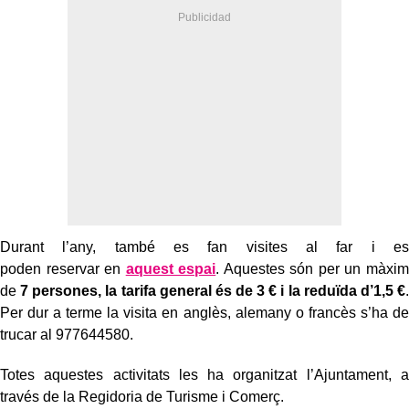
Durant l’any,
també es fan
visites al far
i es
poden
reservar
en
aquest espai
. Aquestes són per un màxim
de
7 persone
s
, la
tarifa general
és de
3 €
i la
reduïda
d’
1,5 €
.
Per dur a ter
me la visita en anglès, alemany o francès s’ha de
trucar al 977644580.
Totes aquestes activitats les ha organitzat l’Ajuntament, a
través de la Regidoria de Turisme i Comerç.