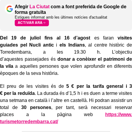
Afegir
La Ciutat
com a font preferida de Google de
forma gratuïta
Estigues informat amb les últimes notícies d'actualitat
ACTIVAR ARA
Del 19 de juliol fins al 16 d’agost
es faran
visites
guiades
pel
Nucli antic
i
els
Indians
, al centre històric de
Torredembarra, a les 19.30 h. L’objectiu
d’aquestes passejades és
donar a conèixer el patrimoni de
la vil
a
a aquelles persones que volen aprofundir en diferents
èpoques de la seva història.
El preu de les visites és de
5 € per la tarifa general i 3
€ per la re
duïda
. La durada és d’1,5 h i es duen a terme visites
una setmana en català i l’altre en castellà. Hi podran assistir un
total de
30 persones
, per tant, serà necessari reservar
places a la pàgina web
https://www.
turismetorredembarra.cat/