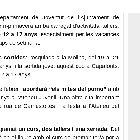
partament de Joventut de l’Ajuntament de
n-primavera arriba carregat d’activitats, tallers,
e 12 a 17 anys
, especialment per les vacances
caps de setmana.
 sortides
: l’esquiada a la Molina, del 19 al 21
nys, i la sortida jove, aquest cop a Capafonts,
 12 a 17 anys.
 febrer i
abordarà “els mites del porno”
amb
ys a l’Ateneu Juvenil. Una altra cita important
a rua de Carnestoltes i la festa a l’Ateneu del
ogramat
un curs, dos tallers i una xerrada
. Del
ó en el lleure amb el curs de premonitor/a per a