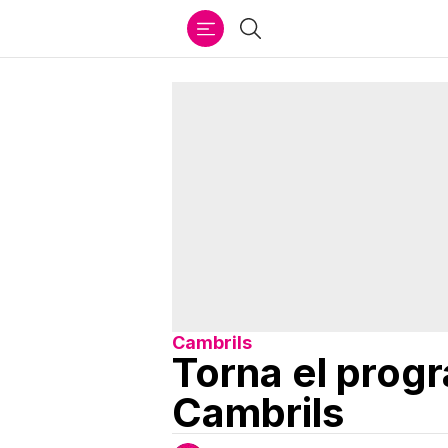
Ir
Cercar
al
contenido
Cambrils
Torna el prog
Cambrils