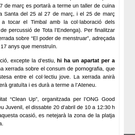
7 de març es portarà a terme un taller de cuina
a Santa del 25 al 27 de març, i el 25 de març
e a tocar el Timbal amb la col·laboració dels
de percussió de Tota l’Endenga). Per finalitzar
errada sobre “El poder de menstruar”, adreçada
a 17 anys que menstruïn.
ió, excepte la d’estiu,
hi ha un apartat per a
na xerrada sobre el consum de pornografia, que
esa entre el col·lectiu jove. La xerrada anirà
erà gratuïta i es durà a terme a l’Ateneu.
vitat “Clean Up”, organitzada per l’ONG Good
 Juvenil, el dissabte 20 d’abril de 10 a 12:30 h
questa ocasió, es netejarà la zona de la platja
ja.