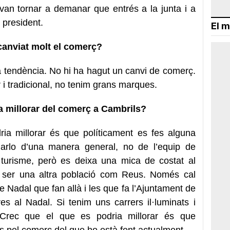
 van tornar a demanar que entrés a la junta i a
 president.
El m
canviat molt el comerç?
 tendència. No hi ha hagut un canvi de comerç.
i tradicional, no tenim grans marques.
a millorar del comerç a Cambrils?
ria millorar és que políticament es fes alguna
arlo d’una manera general, no de l’equip de
 turisme, però es deixa una mica de costat al
 ser una altra població com Reus. Només cal
Nadal que fan allà i les que fa l’Ajuntament de
s al Nadal. Si tenim uns carrers il·luminats i
 Crec que el que es podria millorar és que
 pel comerç del que ho està fent actualment.