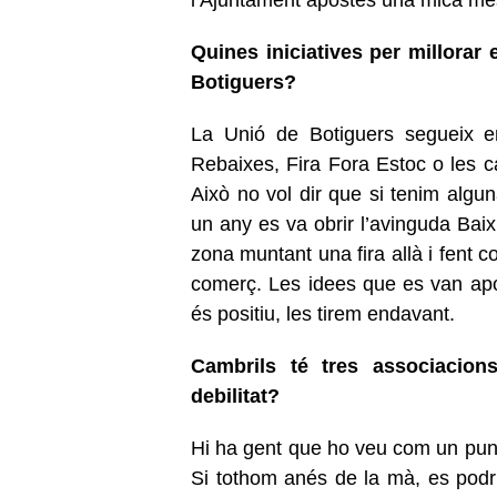
Quines iniciatives per millorar
Botiguers?
La Unió de Botiguers segueix e
Rebaixes, Fira Fora Estoc o les c
Això no vol dir que si tenim algu
un any es va obrir l’avinguda Baix
zona muntant una fira allà i fent c
comerç. Les idees que es van apor
és positiu, les tirem endavant.
Cambrils té tres associacion
debilitat?
Hi ha gent que ho veu com un punt
Si tothom anés de la mà, es pod