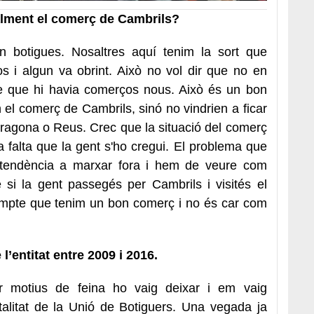
alment el comerç de Cambrils?
 botigues. Nosaltres aquí tenim la sort que
 i algun va obrint. Això no vol dir que no en
ure que hi havia comerços nous. Això és un bon
n el comerç de Cambrils, sinó no vindrien a ficar
arragona o Reus. Crec que la situació del comerç
 falta que la gent s'ho cregui. El problema que
 tendència a marxar fora i hem de veure com
si la gent passegés per Cambrils i visités el
ompte que tenim un bon comerç i no és car com
l’entitat entre 2009 i 2016.
r motius de feina ho vaig deixar i em vaig
talitat de la Unió de Botiguers. Una vegada ja