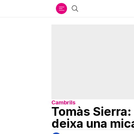
Ir
Cercar
al
contenido
Cambrils
Tomàs Sierra: 
deixa una mic