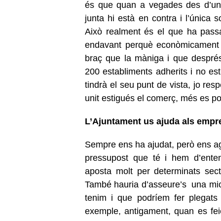
és que quan a vegades des d’una 
junta hi està en contra i l’única 
Això realment és el que ha passa
endavant perquè econòmicament t
braç que la màniga i que despré
200 establiments adherits i no est
tindrà el seu punt de vista, jo re
unit estigués el comerç, més es pod
L’Ajuntament us ajuda als empre
Sempre ens ha ajudat, però ens ag
pressupost que té i hem d’enten
aposta molt per determinats sect
També hauria d’asseure’s una mic
tenim i que podríem fer plegats
exemple, antigament, quan es fei