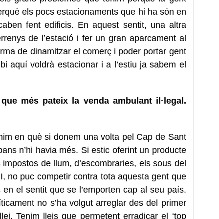
perquè els pocs estacionaments que hi ha són en
acaben fent edificis. En aquest sentit, una altra
terrenys de l’estació i fer un gran aparcament al
forma de dinamitzar el comerç i poder portar gent
bi aquí voldrà estacionar i a l’estiu ja sabem el
que més pateix la venda ambulant il·legal.
enim en què si donem una volta pel Cap de Sant
ns n’hi havia més. Si estic oferint un producte
 impostos de llum, d’escombraries, els sous del
IBI, no puc competir contra tota aquesta gent que
en el sentit que se l’emporten cap al seu país.
icament no s’ha volgut arreglar des del primer
llei. Tenim lleis que permetent erradicar el ‘top