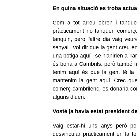
En quina situació es troba actu
Com a tot arreu obren i tanquen
pràcticament no tanquen comerços
tanquin, però l'altre dia vaig ve
senyal i vol dir que la gent creu e
una botiga aquí i se n'anirien a T
és bona a Cambrils, però també fa
tenim aquí és que la gent té la
mantenim la gent aquí. Crec que 
comerç cambrilenc, es donaria c
alguns diuen.
Vostè ja havia estat president de 
Vaig estar-hi uns anys però pe
desvincular pràcticament en la to