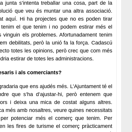
junta s’intenta treballar una cosa, part de la
solució que veu és muntar una altra associació.
t aquí. Hi ha projectes que no es poden tirar
enim el que tenim i no podem estirar més el
s vinguin els problemes. Afortunadament tenim
em debilitats, però la unió fa la força. Cadascú
specto totes les opinions, però crec que com més
ria estirar de totes les administracions.
saris i als comerciants?
radaria que ens ajudés més. L’Ajuntament té el
dre que s’ha d’ajustar-hi, però entenem que
ors i deixa una mica de costat alguns altres.
a més amb nosaltres, veure quines necessitats
 per potenciar més el comerç que tenim. Per
en les fires de turisme el comerç pràcticament