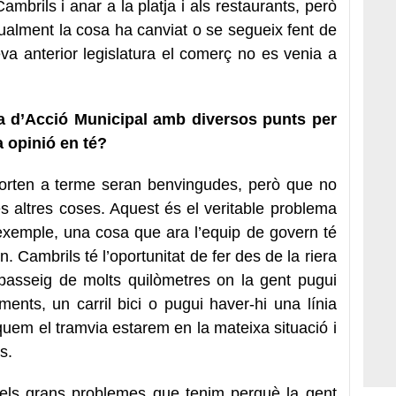
ambrils i anar a la platja i als restaurants, però
ualment la cosa ha canviat o se segueix fent de
a anterior legislatura el comerç no es venia a
la d’Acció Municipal amb diversos punts per
a opinió en té?
 porten a terme seran benvingudes, però que no
 altres coses. Aquest és el veritable problema
exemple, una cosa que ara l’equip de govern té
n. Cambrils té l’oportunitat de fer des de la riera
passeig de molts quilòmetres on la gent pugui
ents, un carril bici o pugui haver-hi una línia
iquem el tramvia estarem en la mateixa situació i
s.
dels grans problemes que tenim perquè la gent