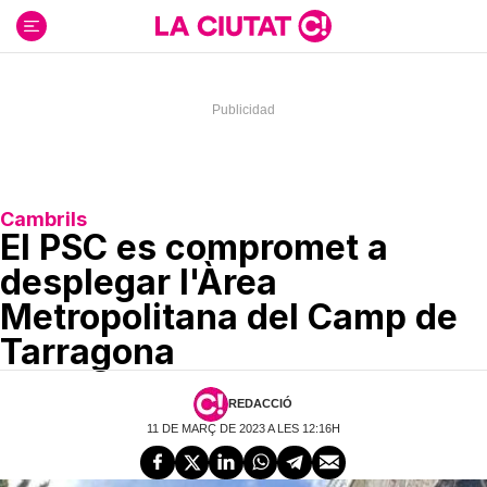
Ir
al
contenido
Cambrils
El PSC es compromet a
desplegar l'Àrea
Metropolitana del Camp de
Tarragona
REDACCIÓ
11 DE MARÇ DE 2023 A LES 12:16H