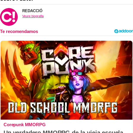
REDACCIÓ
Veure biografia
Corepunk MMORPG
Un verdadero MMORPG de la vieja escuela