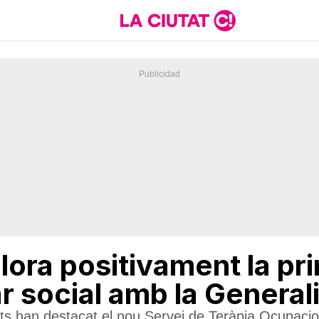
alora positivament la pr
 social amb la Generali
rts han destacat el nou Servei de Teràpia Ocupacio