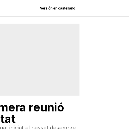
Versión en castellano
imera reunió
tat
nal iniciat el passat desembre