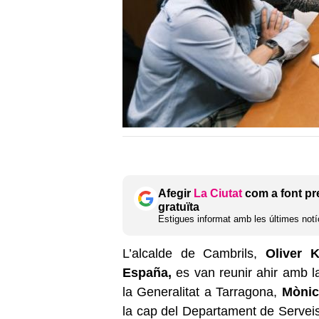
Afegir
La Ciutat
com a font pr
gratuïta
Estigues informat amb les últimes notíc
L’alcalde de Cambrils,
Oliver K
España,
es van reunir ahir amb la 
la Generalitat a Tarragona,
Mònic
la cap del Departament de Servei