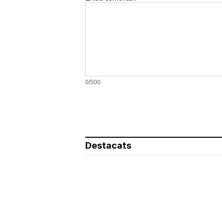
0/500
Destacats