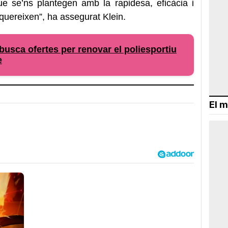
ue se’ns plantegen amb la rapidesa, eficàcia i
equereixen”, ha assegurat Klein.
usca ofertes per renovar el poliesportiu
e
El m