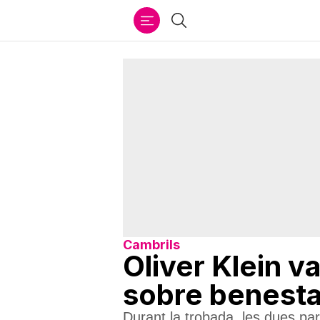
Ir
Cercar
al
contenido
Cambrils
Oliver Klein v
sobre benestar
Durant la trobada, les dues pa