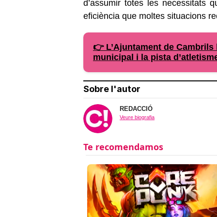
d’assumir totes les necessitats q
eficiència que moltes situacions r
👉 L’Ajuntament de Cambrils b
municipal i la pista d’atletism
Sobre l'autor
REDACCIÓ
Veure biografia