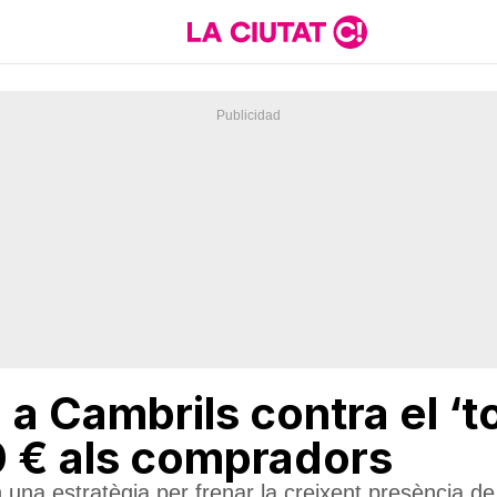
a Cambrils contra el ‘t
 € als compradors
na estratègia per frenar la creixent presència d