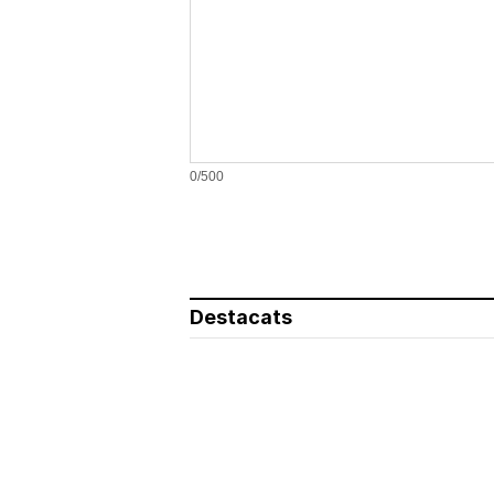
0/500
Destacats