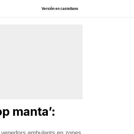
Versión en castellano
op manta’:
e venedors ambulants en zones