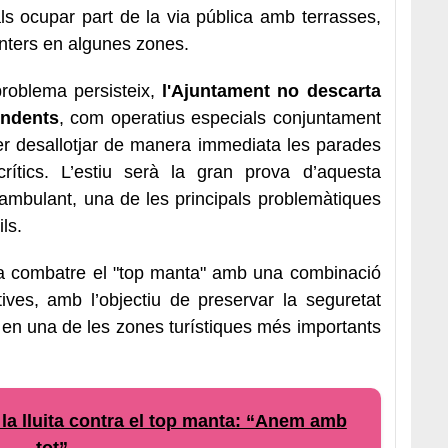
s ocupar part de la via pública amb terrasses,
anters en algunes zones.
roblema persisteix,
l'Ajuntament no descarta
ndents
, com operatius especials conjuntament
er desallotjar de manera immediata les parades
ítics. L’estiu serà la gran prova d’aquesta
ambulant, una de les principals problemàtiques
ls.
t a combatre el "top manta" amb una combinació
ives, amb l’objectiu de preservar la seguretat
a en una de les zones turístiques més importants
 la lluita contra el top manta: “Anem amb
tot”