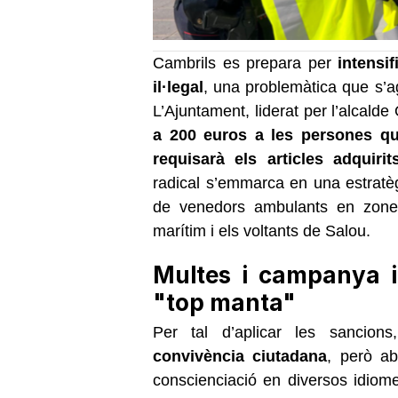
Cambrils es prepara per
intensi
il·legal
, una problemàtica que s’ag
L’Ajuntament, liderat per l’alcalde
a 200 euros a les persones qu
requisarà els articles adquirit
radical s’emmarca en una estratèg
de venedors ambulants en zones 
marítim i els voltants de Salou.
Multes i campanya i
"top manta"
Per tal d’aplicar les sancion
convivència ciutadana
, però a
conscienciació en diversos idiomes