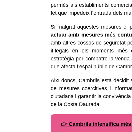
permès als establiments comercial
fet que impedeix l’entrada dels m
Si malgrat aquestes mesures el p
actuar amb mesures més contu
amb altres cossos de seguretat p
il·legals en els moments més cr
estratègia per combatre la venda 
que afecta l’espai públic de Cambri
Així doncs, Cambrils està decidi
de mesures coercitives i informat
ciutadana i garantir la convivènci
de la Costa Daurada.
👉 Cambrils intensifica més