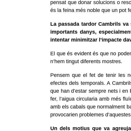
pensat que donar solucions o reso
és la feina més noble que un pot fe
La passada tardor Cambrils va s
importants danys, especialment
intentar minimitzar l’impacte da
El que és evident és que no podem
n’hem tingut diferents mostres.
Pensem que el fet de tenir les no
efectes dels temporals. A Cambrils
que han d’estar sempre nets i en b
fer, l’aigua circularia amb més fluï
amb els cabals que normalment baix
provocarien problemes d’aquestes
Un dels motius que va agreujar 