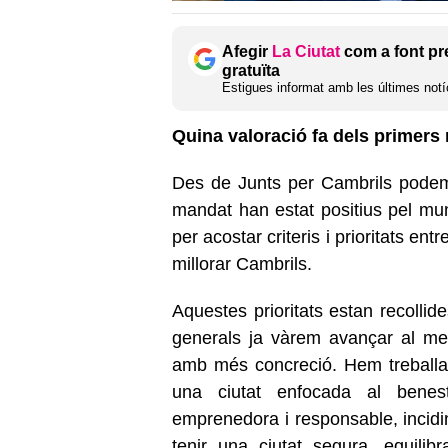
Afegir
La Ciutat
com a font pr
gratuïta
Estigues informat amb les últimes notíc
Quina valoració fa dels primer
Des de Junts per Cambrils podem
mandat han estat positius pel mu
per acostar criteris i prioritats en
millorar Cambrils.
Aquestes prioritats estan recollid
generals ja vàrem avançar al me
amb més concreció. Hem treballat
una ciutat enfocada al bene
emprenedora i responsable, incidin
tenir una ciutat segura, equili