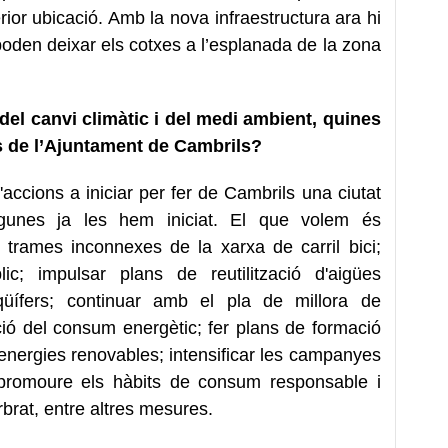
rior ubicació. Amb la nova infraestructura ara hi
oden deixar els cotxes a l’esplanada de la zona
el canvi climàtic i del medi ambient, quines
s de l’Ajuntament de Cambrils?
accions a iniciar per fer de Cambrils una ciutat
algunes ja les hem iniciat. El que volem és
 trames inconnexes de la xarxa de carril bici;
lic; impulsar plans de reutilització d'aigües
üífers; continuar amb el pla de millora de
ció del consum energètic; fer plans de formació
i energies renovables; intensificar les campanyes
e, promoure els hàbits de consum responsable i
brat, entre altres mesures.