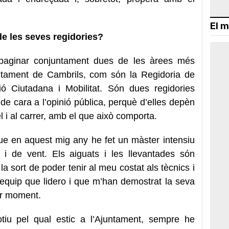
El m
de les seves regidories?
mpaginar conjuntament dues de les àrees més
untament de Cambrils, com són la Regidoria de
ió Ciutadana i Mobilitat. Són dues regidories
de cara a l’opinió pública, perquè d’elles depèn
el i al carrer, amb el que això comporta.
ue en aquest mig any he fet un màster intensiu
 i de vent. Els aiguats i les llevantades són
 la sort de poder tenir al meu costat als tècnics i
’equip que lidero i que m’han demostrat la seva
er moment.
otiu pel qual estic a l’Ajuntament, sempre he