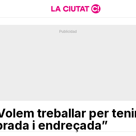
Volem treballar per teni
ibrada i endreçada”