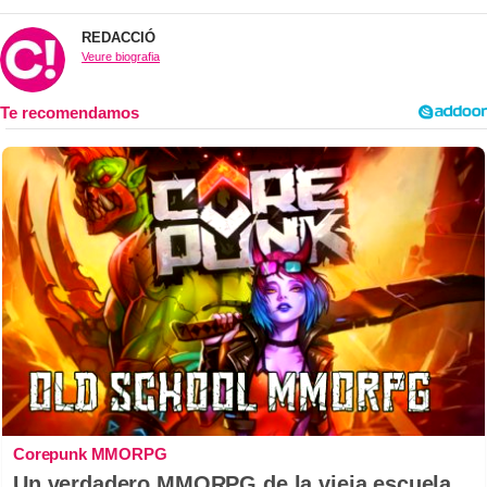
REDACCIÓ
Veure biografia
Corepunk MMORPG
Un verdadero MMORPG de la vieja escuela