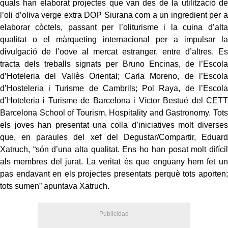
quals han elaborat projectes que van des de la utilització de
l’oli d’oliva verge extra DOP Siurana com a un ingredient per a
elaborar còctels, passant per l’oliturisme i la cuina d’alta
qualitat o el màrqueting internacional per a impulsar la
divulgació de l’oove al mercat estranger, entre d’altres. Es
tracta dels treballs signats per Bruno Encinas, de l’Escola
d’Hoteleria del Vallès Oriental; Carla Moreno, de l’Escola
d’Hosteleria i Turisme de Cambrils; Pol Raya, de l’Escola
d’Hoteleria i Turisme de Barcelona i Víctor Bestué del CETT
Barcelona School of Tourism, Hospitality and Gastronomy. Tots
els joves han presentat una colla d’iniciatives molt diverses
que, en paraules del xef del Degustar/Compartir, Eduard
Xatruch, “són d’una alta qualitat. Ens ho han posat molt difícil
als membres del jurat. La veritat és que enguany hem fet un
pas endavant en els projectes presentats perquè tots aporten;
tots sumen” apuntava Xatruch.