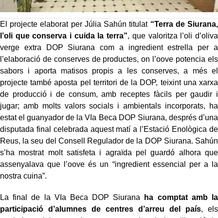
El projecte elaborat per Júlia Sahún titulat
“Terra de Siurana,
l’oli que conserva i cuida la terra”
, que valoritza l’oli d’oliva
verge extra DOP Siurana com a ingredient estrella per a
l’elaboració de conserves de productes, on l’oove potencia els
sabors i aporta matisos propis a les conserves, a més el
projecte també aposta pel territori de la DOP, teixint una xarxa
de producció i de consum, amb receptes fàcils per gaudir i
jugar; amb molts valors socials i ambientals incorporats, ha
estat el guanyador de la VIa Beca DOP Siurana, després d’una
disputada final celebrada aquest matí a l’Estació Enològica de
Reus, la seu del Consell Regulador de la DOP Siurana. Sahún
s’ha mostrat molt satisfeta i agraïda pel guardó alhora que
assenyalava que l’oove és un “ingredient essencial per a la
nostra cuina”.
La final de la VIa Beca DOP Siurana
ha comptat amb la
participació d’alumnes de centres d’arreu del país
, els