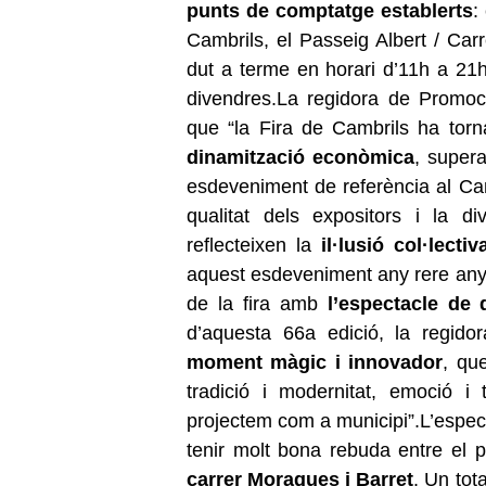
punts de comptatge establerts
:
Cambrils, el Passeig Albert / Carr
dut a terme en horari d’11h a 21
divendres.La regidora de Promo
que “la Fira de Cambrils ha tor
dinamització econòmica
, supera
esdeveniment de referència al Camp
qualitat dels expositors i la d
reflecteixen la
il·lusió col·lectiv
aquest esdeveniment any rere any”,
de la fira amb
l’espectacle de 
d’aquesta 66a edició, la regid
moment màgic i innovador
, qu
tradició i modernitat, emoció i
projectem com a municipi”.L’espect
tenir molt bona rebuda entre el p
carrer Moragues i Barret
. Un tot