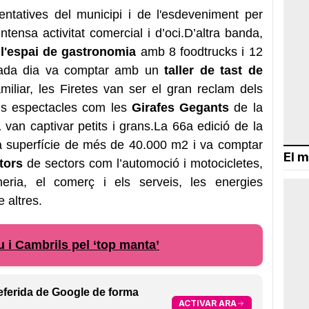
ntatives del municipi i de l'esdeveniment per
intensa activitat comercial i d’oci.D’altra banda,
a
l'espai de gastronomia
amb 8 foodtrucks i 12
cada dia va comptar amb un
taller de tast de
amiliar, les Firetes van ser el gran reclam dels
us espectacles com les
Girafes Gegants
de la
a
van captivar petits i grans.La 66a edició de la
 superfície de més de 40.000 m2 i va comptar
El m
tors
de sectors com l’automoció i motocicletes,
ineria, el comerç i els serveis, les energies
e altres.
 i Cambrils pel ‘top manta’
eferida de Google de forma
ACTIVAR ARA