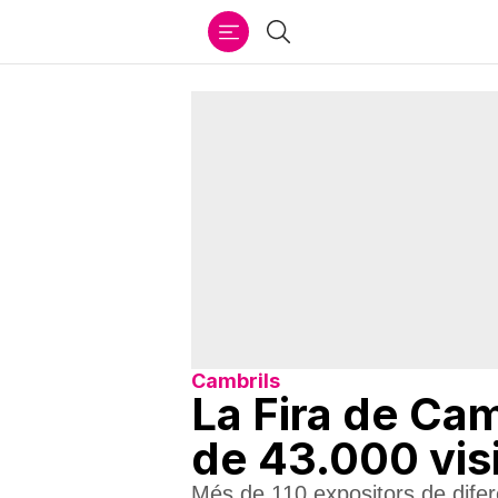
Ir
Cercar
al
contenido
Cambrils
La Fira de Cam
de 43.000 vis
Més de 110 expositors de difere