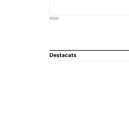
0/500
Destacats