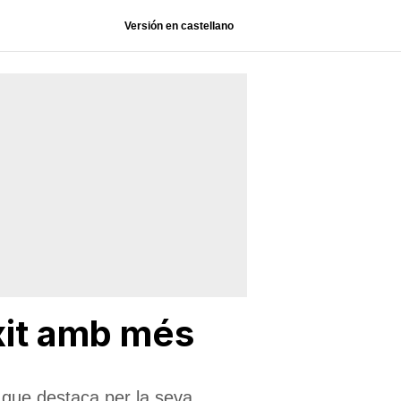
Versión en castellano
èxit amb més
l que destaca per la seva