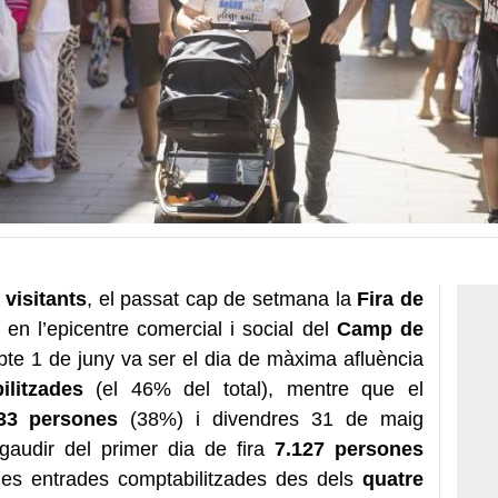
 visitants
, el passat cap de setmana la
Fira de
 en l’epicentre comercial i social del
Camp de
abte 1 de juny va ser el dia de màxima afluència
litzades
(el 46% del total), mentre que el
33 persones
(38%) i divendres 31 de maig
audir del primer dia de fira
7.127 persones
es entrades comptabilitzades des dels
quatre