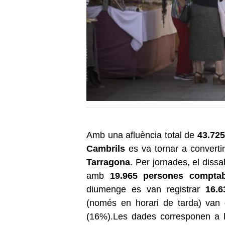
Amb una afluència total de
43.725
Cambrils
es va tornar a convertir
Tarragona
. Per jornades, el diss
amb
19.965 persones comptabi
diumenge es van registrar
16.6
(només en horari de tarda) van g
(16%).Les dades corresponen a l