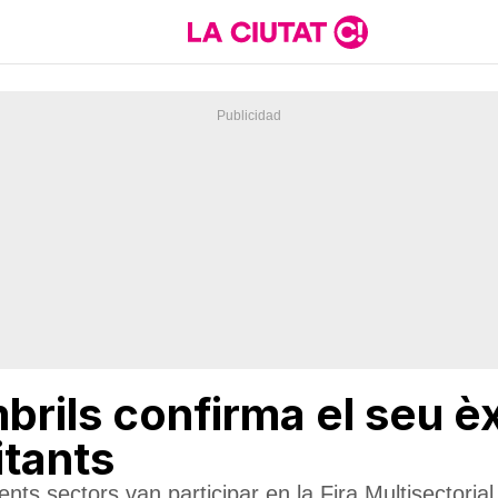
brils confirma el seu 
itants
nts sectors van participar en la Fira Multisectoria