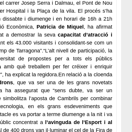
 el carrer Josep Serra i Dalmau, el Pont de Nou
er Hospital i la Plaça de la vila. El procés s’ha
h dissabte i diumenge i en horari de 16h a 21h
ció Econòmica,
Patricia de Miquel
, ha afirmat
nat a demostrar la seva
capacitat d’atracció i
nt els 43.000 visitants i consolidant-se com un
 de Tarragona”.“L’alt nivell de participació, la
iversitat de propostes per a tots els públics
a
amb què treballem per fer créixer i enriquir
 ha explicat la regidora.En relació a la cloenda
drons
, que va ser una de les grans novetats
ora ha assegurat que “sens dubte, va ser un
e simbolitza l’aposta de Cambrils per combinar
 tecnologia, en els grans esdeveniments que
acle es va portar a terme diumenge a la nit i va
úblic concentrat a
l’avinguda de l’Esport i al
al de 400 drons van il·luminar el cel de la Fira de