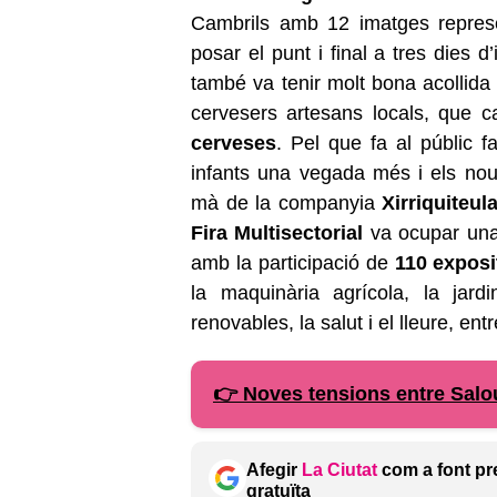
Cambrils amb 12 imatges represe
posar el punt i final a tres dies d’
també va tenir molt bona acollid
cervesers artesans locals, que 
cerveses
. Pel que fa al públic f
infants una vegada més i els no
mà de la companyia
Xirriquiteul
Fira Multisectorial
va ocupar una
amb la participació de
110 exposi
la maquinària agrícola, la jard
renovables, la salut i el lleure, entr
👉 Noves tensions entre Salou
Afegir
La Ciutat
com a font pr
gratuïta