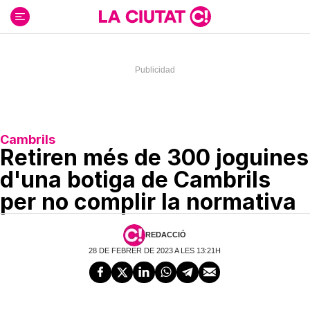
Ir
al
contenido
Cambrils
Retiren més de 300 joguines
d'una botiga de Cambrils
per no complir la normativa
REDACCIÓ
28 DE FEBRER DE 2023 A LES 13:21H