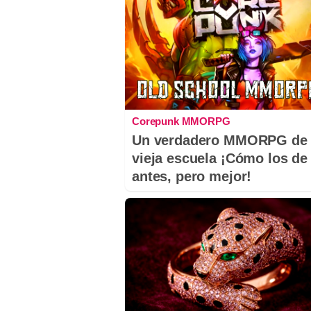
Corepunk MMORPG
Un verdadero MMORPG de 
vieja escuela ¡Cómo los de
antes, pero mejor!