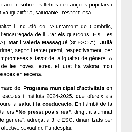
íticament sobre les lletres de cançons populars i
iva igualitària, saludable i respectuosa.
ualtat i Inclusió de l’Ajuntament de Cambrils,
 l’encarregada de lliurar els guardons. Els i les
 A),
Mar i Valeria Massagué
(3r ESO A) i
Julià
imer, segon i tercer premi, respectivament, per
ompromeses a favor de la igualtat de gènere. A
de les noves lletres, el jurat ha valorat molt
 posades en escena.
 marc del
Programa municipal d’activitats
en
 escoles i instituts 2024-2025, que ofereix als
moure la
salut i la coeducació
. En l’àmbit de la
tallers
“No pressuposis res”
, dirigit a alumnat
 de gènere”, adreçat a 3r d’ESO, dinamitzats per
t afectivo sexual de Fundesplai.