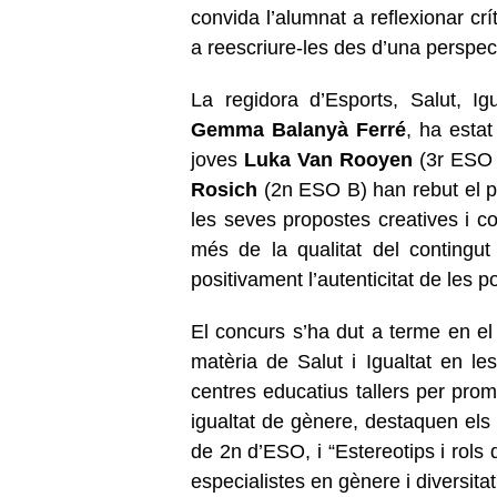
convida l’alumnat a reflexionar cr
a reescriure-les des d’una perspect
La regidora d’Esports, Salut, Ig
Gemma
Balanyà Ferré
, ha estat
joves
Luka Van Rooyen
(3r ESO
Rosich
(2n ESO B) han rebut el pr
les seves propostes creatives i c
més de la qualitat del contingut 
positivament l’autenticitat de les
El concurs s’ha dut a terme en el
matèria de Salut i Igualtat en les
centres educatius tallers per pro
igualtat de gènere, destaquen els 
de 2n d’ESO, i “Estereotips i rols
especialistes en gènere i diversita