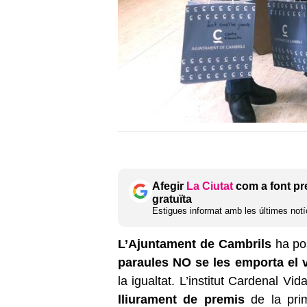
Afegir
La Ciutat
com a font pr
gratuïta
Estigues informat amb les últimes notíc
L’Ajuntament de Cambrils
ha po
paraules NO se les emporta el 
la igualtat. L’institut Cardenal Vid
lliurament de premis
de la prim