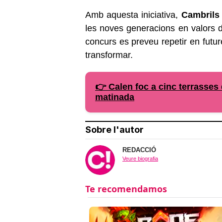
Amb aquesta iniciativa,
Cambrils
les noves generacions en valors
concurs es preveu repetir en futu
transformar.
👉 Calen foc a cinc terrasses
matinada
Sobre l'autor
REDACCIÓ
Veure biografia