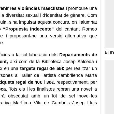
enir les violències masclistes
i promoure una
a diversitat sexual i d’identitat de gènere. Com
’aula, s’ha impulsat aquest concurs, on l’alumnat
çó
“Propuesta Indecente”
del cantant Romeo
sme i proposant-ne una versió alternativa que
te.
El m
cies a la col·laboració dels
Departaments de
ent,
així com de la Biblioteca Josep Salceda i
eix en una
targeta regal de 55€
per realitzar un
rsones al Taller de l’artista cambrilenca Marta
tiquets regal de 40€ i 30€
, respectivament, per
sca
. Tots els i les finalistes rebran una novel·la
serà obsequiat amb un lot de set novel·les
ativa Marítima Vila de Cambrils Josep Lluís