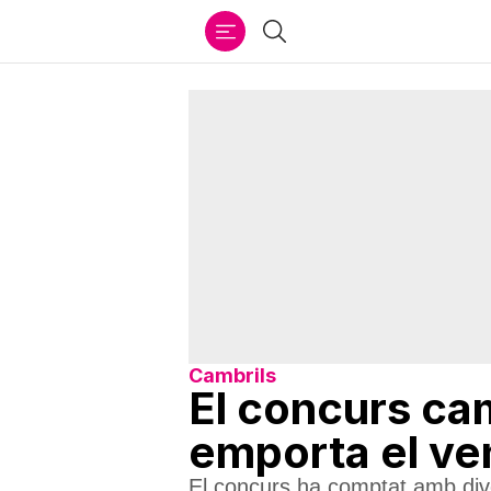
Ir
Cercar
al
contenido
Cambrils
El concurs ca
emporta el ven
El concurs ha comptat amb divers