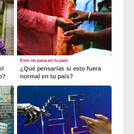
Esto no pasa en tu país
el
¿Qué pensarías si esto fuera
io?
normal en tu país?