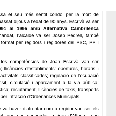
ssa el seu més sentit condol per la mort de
passat dijous a l’edat de 90 anys. Escrivà va ser
991 al 1995 amb Alternativa Cambrilenca
ndat, l’alcalde va ser Josep Pedrell, també
 format per regidors i regidores del PSC, PP i
les competències de Joan Escrivà van ser
; llicències d'establiments: obertures, horaris i
activitats classificades; regulació de l'ocupació
nsit, circulació i aparcament a la via pública;
tica; reclutament, llicències de taxis, transports
 per infracció d'Ordenances Municipals.
va haver d’afrontar com a regidor van ser els
4, que van desbordar la riera d’Alforja i van