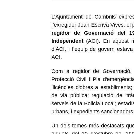
L’Ajuntament de Cambrils expre
l’exregidor Joan Escrivà Vives, el 
regidor de Governació del 1
Independent
(ACI). En aquest ma
d’ACI, i l’equip de govern estava
ACI.
Com a regidor de Governació, 
Protecció Civil i Pla d'emergència
llicències d'obres a establiments; 
de via pública; regulació del trà
serveis de la Policia Local; estadís
urbans, i expedients sancionadors
Un dels temes més destacats que 
aiguats del 10 d’octubre del 199