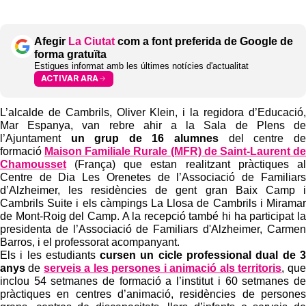
Afegir
La Ciutat
com a font preferida de Google de
forma gratuïta
Estigues informat amb les últimes notícies d'actualitat
ACTIVAR ARA
L’alcalde de Cambrils, Oliver Klein, i la regidora d’Educació,
Mar Espanya, van rebre ahir a la Sala de Plens de
l’Ajuntament
un grup de 16 alumnes
del centre de
formació
Maison Familiale Rurale (MFR) de Saint-Laurent de
Chamousset
(França) que estan realitzant pràctiques al
Centre de Dia Les Orenetes de l’Associació de Familiars
d’Alzheimer, les residències de gent gran Baix Camp i
Cambrils Suite i els càmpings La Llosa de Cambrils i Miramar
de Mont-Roig del Camp. A la recepció també hi ha participat la
presidenta de l’Associació de Familiars d'Alzheimer, Carmen
Barros, i el professorat acompanyant.
Els i les estudiants
cursen un cicle professional dual de 3
anys
de
serveis a les persones i animació als territoris
, que
inclou 54 setmanes de formació a l’institut i 60 setmanes de
pràctiques en centres d’animació, residències de persones