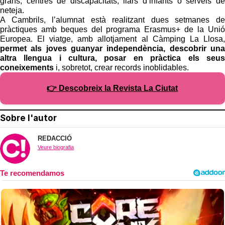
grans, centres de discapacitats, llars d’infants o serveis de
neteja.
A Cambrils, l’alumnat està realitzant dues setmanes de
pràctiques amb beques del programa Erasmus+ de la Unió
Europea. El viatge, amb allotjament al Càmping La Llosa,
permet als joves guanyar independència, descobrir una
altra llengua i cultura, posar en pràctica els seus
coneixements
i, sobretot, crear records inoblidables.
👉 Descobreix la Revista La Ciutat
Sobre l'autor
REDACCIÓ
Veure biografia