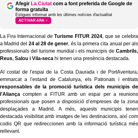
Afegir
La Ciutat
com a font preferida de Google de
forma gratuïta
Estigues informat amb les últimes notícies d'actualitat
ACTIVAR ARA
La Fira Internacional de
Turisme FITUR 2024
, que se celebra
a Madrid del
24 al 28 de gener
, és la primera cita anual per als
professionals del turisme mundial i els municipis de
Cambrils,
Reus, Salou i Vila-seca
hi tenen una presència destacada.
Al costat de l'espai de la Costa Daurada i de PortAventura,
emmarcat a l'estand de Catalunya, els Patronats i entitats
responsables de la promoció turística dels municipis de
l'Aliança
compten a FITUR amb un espai per a reunions
professionals que posen a disposició d’empreses de la zona
desplaçades a Madrid. A més, aquests municipis tenen
destacada visibilitat amb imatges de les destinacions, així com
codis QR que redireccionen amb la informació turística més
rellevant.