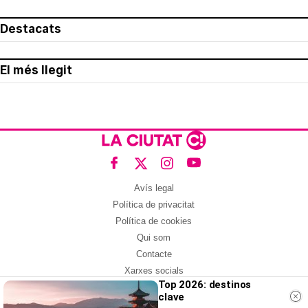
Destacats
El més llegit
Avís legal
Política de privacitat
Política de cookies
Qui som
Contacte
Xarxes socials
Top 2026: destinos
clave
Amb col·laboració de: