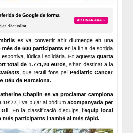
eferida de Google de forma
ACTIVAR ARA
ies d'actualitat
mbrils
es va convertir ahir diumenge en una
 més de 600 participants
en la línia de sortida
esportiva, lúdica i solidària. En aquesta
quarta
rt total de 1.771,20 euros
, s’han destinat a la
svalents
, que recull fons pel
Pediatric Cancer
de Déu de Barcelona.
Katherine Chaplin es va proclamar campiona
a 19:22, i va pujar al pòdium
acompanyada per
 Gil
. En la classificació d’equips, l’
equip local
 més participants i també al més ràpid.