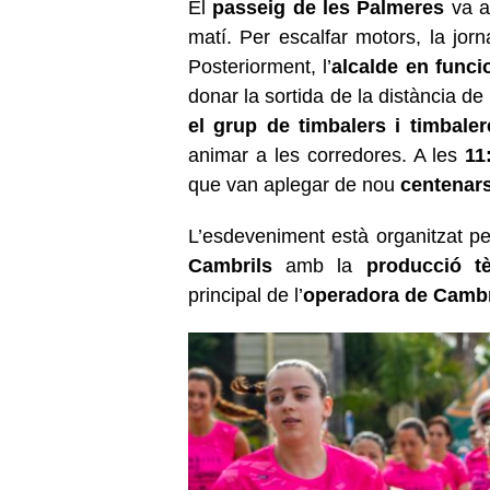
El
passeig de les Palmeres
va ac
matí. Per escalfar motors, la j
Posteriorment, l’
alcalde en funci
donar la sortida de la distància de
el grup de timbalers i timbale
animar a les corredores. A les
11
que van aplegar de nou
centenar
L’esdeveniment està organitzat p
Cambrils
amb la
producció t
principal de l’
operadora de Cambr