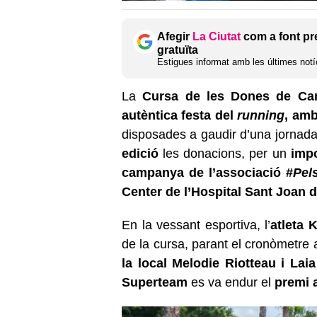
Afegir
La Ciutat
com a font pr
gratuïta
Estigues informat amb les últimes notíc
La
Cursa de les Dones de Ca
autèntica festa del
running
, amb
disposades a gaudir d’una jornada 
edició
les donacions, per un
impo
campanya de l’associació #
Pel
Center de l’Hospital Sant Joan 
En la vessant esportiva, l’
atleta 
de la cursa, parant el cronòmetre 
la local Melodie Riotteau i Laia
Superteam
es va endur el
premi a