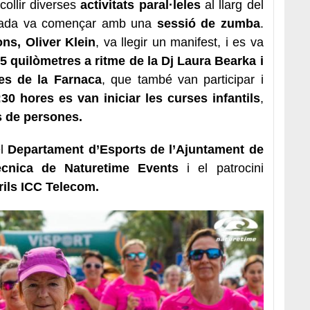
ollir diverses
activitats paral·leles
al llarg del
ornada va començar amb una
sessió de zumba
.
ons, Oliver Klein
, va llegir un manifest, i es va
5 quilòmetres a ritme de la Dj Laura Bearka i
res de la Farnaca
, que també van participar i
:30 hores es van iniciar les curses infantils
,
s de persones.
el
Departament d’Esports de l’Ajuntament de
ècnica de Naturetime Events
i el patrocini
ils ICC Telecom.