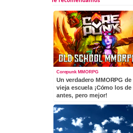
Corepunk MMORPG
Un verdadero MMORPG de 
vieja escuela ¡Cómo los de
antes, pero mejor!