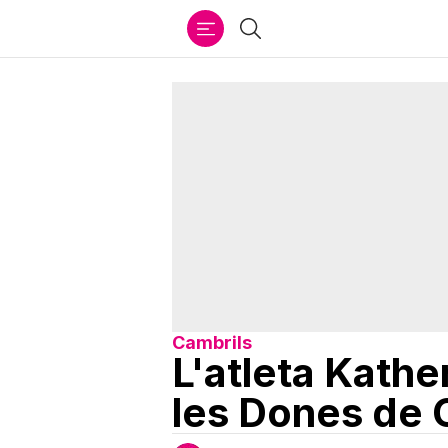
Ir
Cercar
al
contenido
Cambrils
L'atleta Kathe
les Dones de 