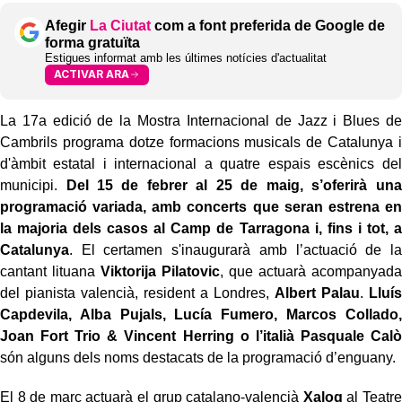
Afegir
La Ciutat
com a font preferida de Google de
forma gratuïta
Estigues informat amb les últimes notícies d'actualitat
ACTIVAR ARA
La 17a edició de la Mostra Internacional de Jazz i Blues de
Cambrils programa dotze formacions musicals de Catalunya i
d'àmbit estatal i internacional a quatre espais escènics del
municipi.
Del 15 de febrer al 25 de maig, s’oferirà una
programació variada, amb concerts que seran estrena en
la majoria dels casos al Camp de Tarragona i, fins i tot, a
Catalunya
. El certamen s'inaugurarà amb l’actuació de la
cantant lituana
Viktorija Pilatovic
, que actuarà acompanyada
del pianista valencià, resident a Londres,
Albert Palau
.
Lluís
Capdevila, Alba Pujals, Lucía Fumero, Marcos Collado,
Joan Fort Trio & Vincent Herring o l’italià Pasquale Calò
són alguns dels noms destacats de la programació d’enguany.
El 8 de març actuarà el grup catalano-valencià
Xaloq
al Teatre