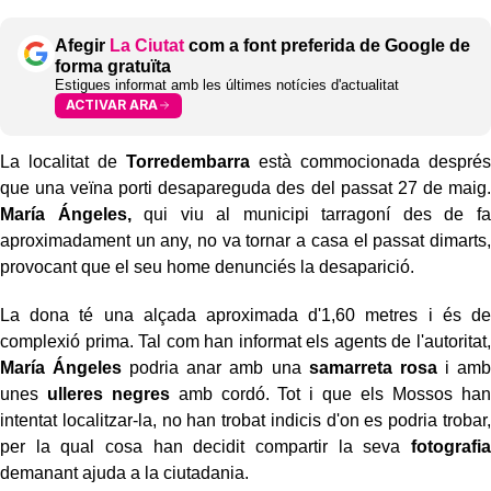
Afegir
La Ciutat
com a font preferida de Google de
forma gratuïta
Estigues informat amb les últimes notícies d'actualitat
ACTIVAR ARA
La localitat de
Torredembarra
està commocionada després
que una veïna porti desapareguda des del passat 27 de maig.
María Ángeles,
qui viu al municipi tarragoní des de fa
aproximadament un any, no va tornar a casa el passat dimarts,
provocant que el seu home denunciés la desaparició.
La dona té una alçada aproximada d'1,60 metres i és de
complexió prima. Tal com han informat els agents de l'autoritat,
María Ángeles
podria anar amb una
samarreta rosa
i amb
unes
ulleres negres
amb cordó. Tot i que els Mossos han
intentat localitzar-la, no han trobat indicis d'on es podria trobar,
per la qual cosa han decidit compartir la seva
fotografia
demanant ajuda a la ciutadania.