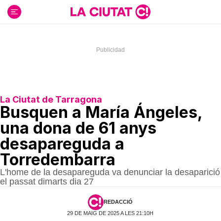
Ir
al
contenido
La Ciutat de Tarragona
Busquen a María Ángeles,
una dona de 61 anys
desapareguda a
Torredembarra
L'home de la desapareguda va denunciar la desaparició
el passat dimarts dia 27
REDACCIÓ
29 DE MAIG DE 2025 A LES 21:10H