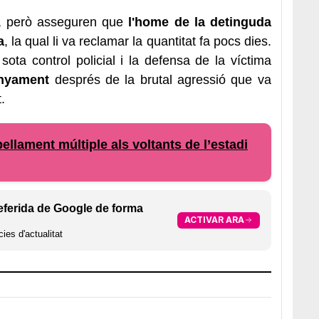
as, però asseguren que
l'home de la detinguda
a
, la qual li va reclamar la quantitat fa pocs dies.
 sota control policial i la defensa de la víctima
unyament
després de la brutal agressió que va
.
pellament múltiple als voltants de l’estadi
eferida de Google de forma
ACTIVAR ARA
ies d'actualitat