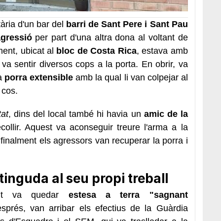
tària d'un bar del
barri de Sant Pere i Sant Pau
agressió
per part d'una altra dona al voltant de
ment, ubicat al
bloc de Costa Rica
, estava amb
 va sentir diversos cops a la porta. En obrir, va
na
porra extensible
amb la qual li van colpejar al
 cos.
tat
, dins del local també hi havia un
amic de la
collir. Aquest va aconseguir treure l'arma a la
 finalment els agressors van recuperar la porra i
tinguda al seu propi treball
ment va quedar
estesa a terra "sagnant
sprés, van arribar els efectius de la Guàrdia