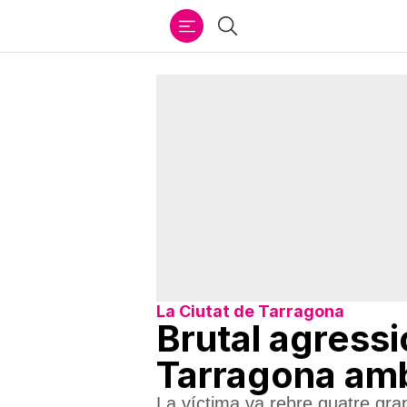
Ir
Cercar
al
contenido
La Ciutat de Tarragona
Brutal agressi
Tarragona amb
La víctima va rebre quatre grap