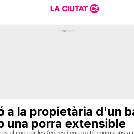
ó a la propietària d'un b
 una porra extensible
es al cap per les ferides i encara té contusions a 