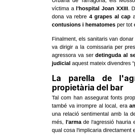
Urbana de Tarragona, els Mossos
víctima a
l'hospital Joan XXIII
. D
dona va rebre
4 grapes al cap
a
contusions i hematomes
per tot 
Finalment, els sanitaris van dona
va dirigir a la comissaria per pre
agressora va ser
detinguda al se
judicial
aquest mateix divendres "
La parella de l'ag
propietària del bar
Tal com han assegurat fonts pro
també va irrompre al local, era
am
una relació sentimental amb la 
més,
l'arma
de l'agressió hauria e
qual cosa l'implicaria directament e