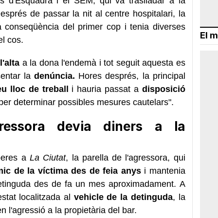
 d'Esquadra i el SEM, qui va traslladar a la
esprés de passar la nit al centre hospitalari, la
 conseqüència del primer cop i tenia diverses
El m
el cos.
r
l'alta
a la dona l'endemà i tot seguit aquesta es
sentar la
denúncia.
Hores després, la principal
u lloc de treball
i hauria passat a
disposició
per determinar possibles mesures cautelars".
ressora devia diners a la
peres a
La Ciutat
, la parella de l'agressora, qui
ic de la víctima des de feia anys
i mantenia
detinguda des de fa un mes aproximadament. A
stat localitzada al
vehicle de la detinguda
, la
n l'agressió a la propietària del bar.