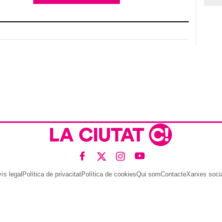
ís legal
Política de privacitat
Política de cookies
Qui som
Contacte
Xarxes soci
Amb col·laboració de: