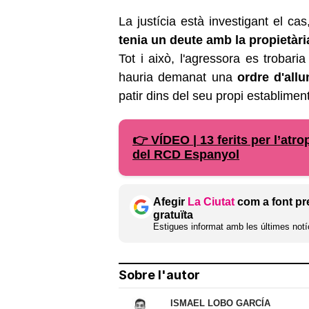
La justícia està investigant el c
tenia un deute amb la propietàri
Tot i això, l'agressora es trobaria
hauria demanat una
ordre d'all
patir dins del seu propi establiment
👉 VÍDEO | 13 ferits per l’atro
del RCD Espanyol
Afegir
La Ciutat
com a font pr
gratuïta
Estigues informat amb les últimes notíc
Sobre l'autor
ISMAEL LOBO GARCÍA