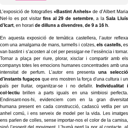
L’exposició de fotografies
«
Bastint Anhels
»
de d’Albert Maria
Nel·lo es pot visitar
fins al
29 de setembre
, a la
Sala Lluís
d’Icart
, en horari
de
dilluns a divendres
,
de
9
a 1
6
h
.
En aquesta exposició de temàtica castellera, l’autor reflexa
com una amalgama de mans, turmells i colzes,
els castells,
es
van bastint i s’acosten al cel per pessigar-ne l’essència i tornar.
Tornar a plaça per riure, plorar, xisclar i compartir amb els
companys totes les emocions humanes concentrades amb una
intensitat de perfum. L’autor ens presenta
una selecció
d’instants fugaços
que ens mostren la força d'una cultura i un
país per lluitar, organitzar-se i no defallir.
Individualitat i
col·lectiu
brillen a parts iguals en una simbiosi perfecta.
Endinsant-nos-hi, evidenciem com en la gran diversitat
humana present en cada construcció, cadascú vetlla per un
anhel comú, i ens serveix de model per la vida. Les imatges
ens parlen de colles, sense importar-nos el color de la camisa,
sinó l’esperit del moviment. L’humà perd la por al contacte, al