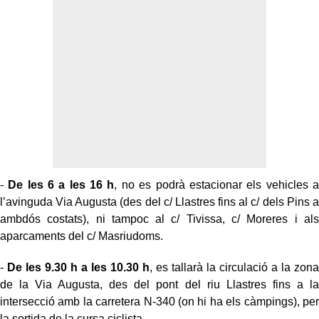
-
De les 6 a les 16 h
, no es podrà estacionar els vehicles a
l’avinguda Via Augusta (des del c/ Llastres fins al c/ dels Pins a
ambdós costats), ni tampoc al c/ Tivissa, c/ Moreres i als
aparcaments del c/ Masriudoms.
-
De les 9.30 h a les 10.30 h
, es tallarà la circulació a la zona
de la Via Augusta, des del pont del riu Llastres fins a la
intersecció amb la carretera N-340 (on hi ha els càmpings), per
la sortida de la cursa ciclista.