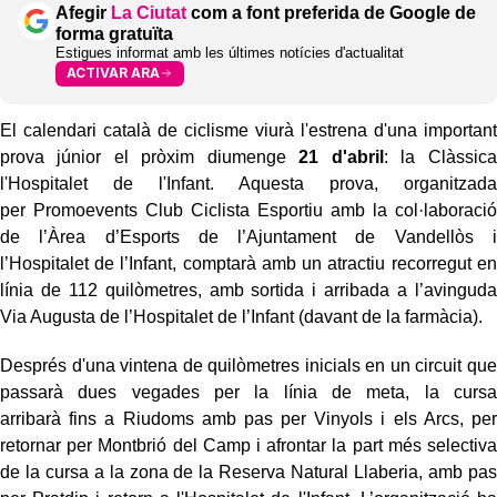
Afegir
La Ciutat
com a font preferida de Google de
forma gratuïta
Estigues informat amb les últimes notícies d'actualitat
ACTIVAR ARA
El calendari català de ciclisme viurà l'estrena d'una important
prova júnior el pròxim diumenge
21 d'abril
:
l
a
Clàssica
l'Hospitalet de l'Infant
.
Aquesta
prova, organitzada
per
Promoevents
Club Ciclista Esportiu amb la col·laboració
de l’Àrea d’Esports de l’Ajuntament de Vandellòs i
l’Hospital
et
de l’Inf
ant
,
comptarà amb un atractiu recorregut en
línia de 112 quilòmetres,
amb sortida i arribada a l’avinguda
Via Augusta de l’Hospitalet de l’Infant (
davant de la farmàcia
).
Després d'una vintena de quilòmetres inicials en un circuit que
passarà dues vegades per la línia de meta, la cursa
arribarà fins a Riudoms amb pas per Vinyols i els Arcs, per
retornar per Montbrió del Camp i afrontar la part més selectiva
de la cursa a la zona de la Reserva Natural Llaberia, amb pas