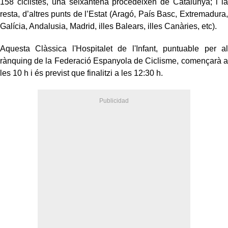
158 ciclistes, una seixantena p
rocedeixen de
Catalunya;
i la
resta,
d’altres punts de l’Estat
(Aragó, País Basc, Extremadura,
Galícia, Andalusia, Madrid, illes Balears, illes Canàries, etc).
Aquesta Clàssica l'Hospitalet de l'Infant, puntuable per al
rànquing de la Federació Espanyola de Ciclisme, començarà a
les 10 h i és previst que finalitzi a les 12:30 h.