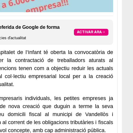
eferida de Google de forma
ACTIVAR ARA
ies d'actualitat
pitalet de l’Infant té oberta la convocatòria
de
 la contractació de treballadors aturats al
ncions tenen com a objectiu reduir les actuals
l col·lectiu empresarial local per a la creació
alitat.
mpresaris individuals, les petites empreses ja
s de nova creació que
duguin a terme
la seva
seu domicili fiscal al municipi de Vandellòs i
n al corrent de les obligacions tributàries i fiscals
evol concepte, amb cap administració pública.