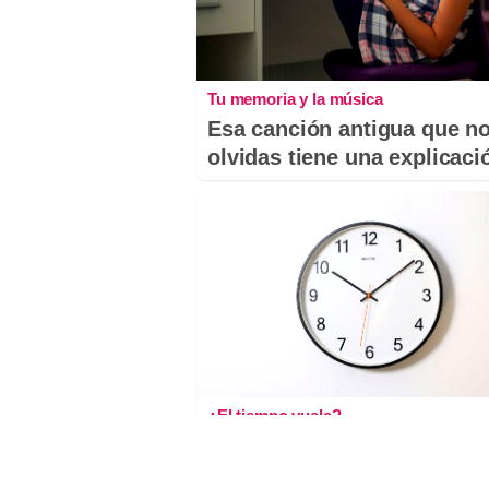
Tu memoria y la música
Esa canción antigua que n
olvidas tiene una explicaci
¿El tiempo vuela?
Esto explica por qué los dí
ya no duran igual