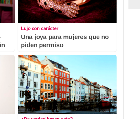
Lujo con carácter
o
Una joya para mujeres que no
ón
piden permiso
¿De verdad hacen esto?
as
Costumbres que rompen todos
los esquemas