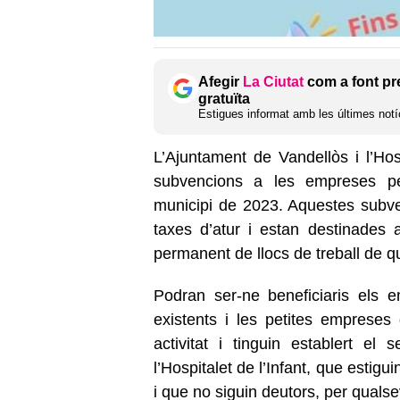
Afegir
La Ciutat
com a font pr
gratuïta
Estigues informat amb les últimes notíc
L’Ajuntament de Vandellòs i l’Hos
subvencions a les empreses per
municipi
de
2023. Aquestes subve
taxes d’atur i estan destinades a
permanent de llocs de treball de qu
Podran ser-ne beneficiaris els e
existents i les petites emprese
activitat i tinguin establert el 
l’Hospitalet de l’Infant, que estigui
i que no siguin deutors, per quals