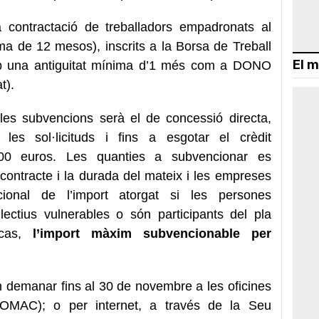
a contractació de treballadors empadronats al
ma de 12 mesos), inscrits a la Borsa de Treball
El m
 amb una antiguitat mínima d’1 més com a DONO
t).
les subvencions serà el de concessió directa,
les sol·licituds i fins a esgotar el crèdit
000 euros.
Les quanties a subvencionar es
 contracte i la durada del mateix i les empreses
cional de l’import atorgat si les persones
lectius vulnerables o són participants del pla
 cas,
l
’import màxim subvencionable per
 demanar fins al 30 de novembre a les oficines
 (OMAC); o per internet, a través de la Seu