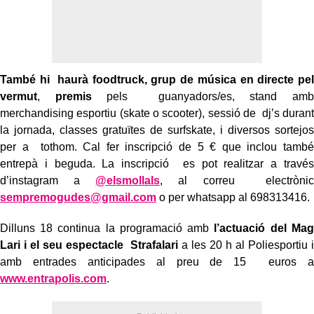
També hi haurà foodtruck, grup de música en directe pel
vermut
,
premis
pels guanyadors/es, stand amb
merchandising esportiu (skate o scooter), sessió de dj’s durant
la jornada, classes gratuïtes de surfskate, i diversos sortejos
per a tothom. Cal fer inscripció de 5 € que inclou també
entrepà i beguda. La inscripció es pot realitzar a través
d’instagram a
@elsmollals
, al correu electrònic
sempremogudes@gmail.com
o per whatsapp al 698313416.
Dilluns 18 continua la programació amb
l’actuació del Mag
Lari i el seu espectacle Strafalari
a les 20 h al Poliesportiu i
amb entrades anticipades al preu de 15 euros a
www.entrapolis.com
.