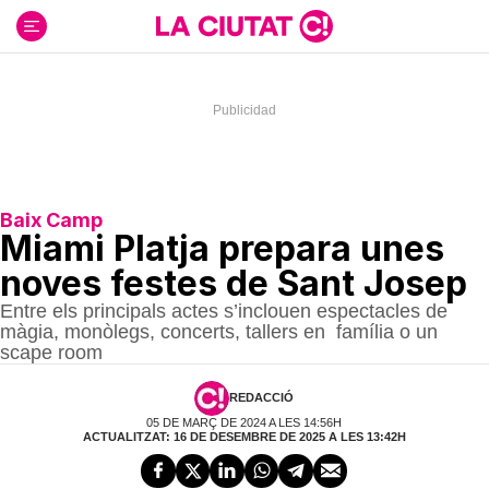
Ir
al
contenido
Baix Camp
Miami Platja prepara unes
noves festes de Sant Josep
Entre els principals actes s’inclouen espectacles de
màgia, monòlegs, concerts, tallers en família o un
scape room
REDACCIÓ
05 DE MARÇ DE 2024 A LES 14:56H
ACTUALITZAT: 16 DE DESEMBRE DE 2025 A LES 13:42H