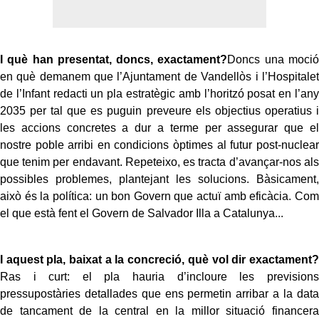
I què han presentat, doncs, exactament?
Doncs una moció
en què demanem que l’Ajuntament de Vandellòs i l’Hospitalet
de l’Infant redacti un pla estratègic amb l’horitzó posat en l’any
2035 per tal que es puguin preveure els objectius operatius i
les accions concretes a dur a terme per assegurar que el
nostre poble arribi en condicions òptimes al futur post-nuclear
que tenim per endavant. Repeteixo, es tracta d’avançar-nos als
possibles problemes, plantejant les solucions. Bàsicament,
això és la política: un bon Govern que actuï amb eficàcia. Com
el que està fent el Govern de Salvador Illa a Catalunya...
I aquest pla, baixat a la concreció, què vol dir exactament?
Ras i curt: el pla hauria d’incloure les previsions
pressupostàries detallades que ens permetin arribar a la data
de tancament de la central en la millor situació financera