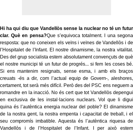
Hi ha qui diu que Vandellòs sense la nuclear no té un futur
clar. Què en pensa?
Que s’equivoca totalment. I una segona
resposta: que no coneixen els veïns i veïnes de Vandellòs i de
l’Hospitalet de l’Infant. El nostre dinamisme, la nostra vitalitat.
Des del grup socialista estem absolutament convençuts de què
el nostre municipi té un futur de progrés... si fem les coses bé.
Si ens mantenim resignats, sense esma, i amb els braços
creuats -és a dir, com l’actual equip de Govern-, aleshores,
certament, tot serà més difícil. Però des del PSC ens neguem a
romandre en la inacció. No és cert que tot Vandellòs depengui
en exclusiva de les instal·lacions nuclears. Vol que li digui
quina és l’autèntica energia nuclear del poble? El dinamisme
de la nostra gent, la nostra empenta i capacitat de treball, i el
seu compromís imbatible. Aquesta és l’autèntica riquesa de
Vandellòs i de l’Hospitalet de l’Infant. I per això estem