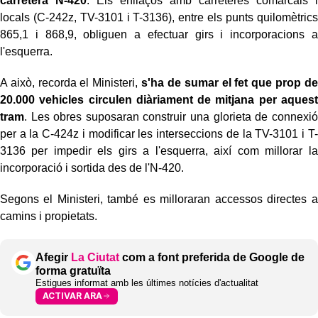
carretera N-420
. Els enllaços amb carreteres comarcals i
locals (C-242z, TV-3101 i T-3136), entre els punts quilomètrics
865,1 i 868,9, obliguen a efectuar girs i incorporacions a
l'esquerra.
A això, recorda el Ministeri,
s'ha de sumar el fet que prop de
20.000 vehicles circulen diàriament de mitjana per aquest
tram
. Les obres suposaran construir una glorieta de connexió
per a la C-424z i modificar les interseccions de la TV-3101 i T-
3136 per impedir els girs a l'esquerra, així com millorar la
incorporació i sortida des de l'N-420.
Segons el Ministeri, també es milloraran accessos directes a
camins i propietats.
Afegir
La Ciutat
com a font preferida de Google de
forma gratuïta
Estigues informat amb les últimes notícies d'actualitat
ACTIVAR ARA