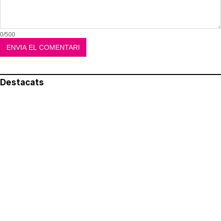
0/500
Destacats
El més llegit
Avís legal
Política de privacitat
Política de cookies