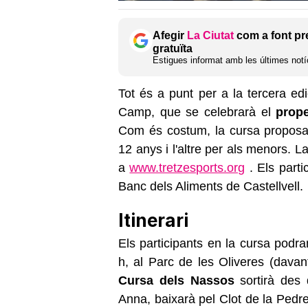
Afegir
La Ciutat
com a font pr
gratuïta
Estigues informat amb les últimes notíc
Tot és a punt per a la tercera ed
Camp, que se celebrarà el
prop
Com és costum, la cursa proposa 
12 anys i l'altre per als menors. La 
a
www.tretzesports.org
. Els parti
Banc dels Aliments de Castellvell.
Itinerari
Els participants en la cursa podran
h, al Parc de les Oliveres (davan
Cursa dels Nassos
sortirà des 
Anna, baixarà pel Clot de la Pedrer