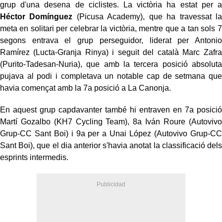
grup d'una desena de ciclistes. La victòria ha estat per a
Héctor Domínguez
(Picusa Academy), que ha travessat la
meta en solitari per celebrar la victòria, mentre que a tan sols 7
segons entrava el grup perseguidor, liderat per Antonio
Ramírez (Lucta-Granja Rinya) i seguit del català Marc Zafra
(Purito-Tadesan-Nuria), que amb la tercera posició absoluta
pujava al podi i completava un notable cap de setmana que
havia començat amb la 7a posició a La Canonja.
En aquest grup capdavanter també hi entraven en 7a posició
Martí Gozalbo (KH7 Cycling Team), 8a Iván Roure (Autovivo
Grup-CC Sant Boi) i 9a per a Unai López (Autovivo Grup-CC
Sant Boi), que el dia anterior s'havia anotat la classificació dels
esprints intermedis.