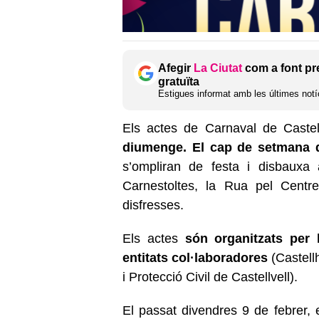
Afegir
La Ciutat
com a font pr
gratuïta
Estigues informat amb les últimes notíc
Els actes de Carnaval de Caste
diumenge. El cap de setmana de
s’ompliran de festa i disbaux
Carnestoltes, la Rua pel Centre
disfresses.
Els actes
són organitzats per 
entitats col·laboradores
(Castell
i Protecció Civil de Castellvell).
El passat divendres 9 de febrer, 