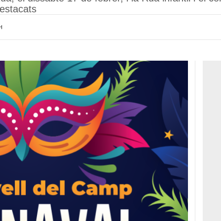
destacats
H