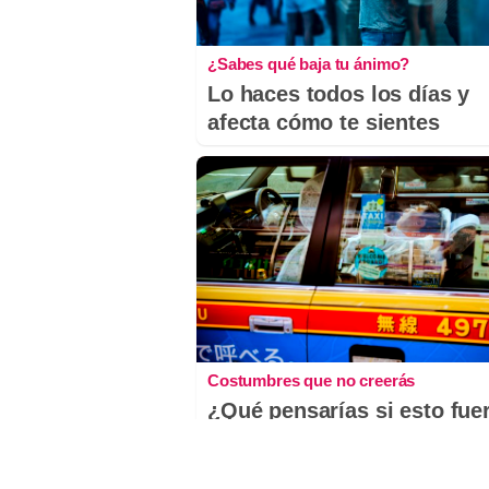
¿Sabes qué baja tu ánimo?
Lo haces todos los días y
afecta cómo te sientes
Costumbres que no creerás
¿Qué pensarías si esto fue
normal en tu país?