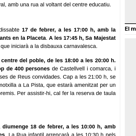
al, amb una rua al voltant del centre educatiu.
El m
 dissabte
17 de febrer, a les 17:00 h, amb la
pants en la Placeta
.
A les 17:45 h, Sa Majestat
que iniciarà a la disbauxa carnavalesca.
 centre del poble, de les 18:00 a les 20:00 h.
rop de 400 persones
de Castellvell i comarca, i
ses de Reus convidades. Cap a les 21:00 h, se
motxilla a La Pista, que estarà amenitzat per un
premis. Per assistir-hi, cal fer la reserva de taula
à
diumenge 18 de febrer, a les 10:00 h, amb
es
. La Rua infantil arrencarà a les 10:30 h pels