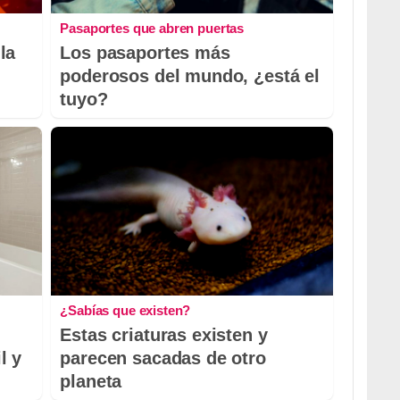
Pasaportes que abren puertas
la
Los pasaportes más
poderosos del mundo, ¿está el
tuyo?
¿Sabías que existen?
Estas criaturas existen y
l y
parecen sacadas de otro
planeta