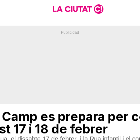
l Camp es prepara per c
t 17 i 18 de febrer
a, el dissabte 17 de febrer, i la Rua infantil i el c