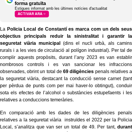
forma gratuïta
Estigues informat amb les últimes notícies d'actualitat
ACTIVAR ARA
La
Policia Local de Constantí es marca com un dels seus
objectius principals reduir la sinistralitat i garantir la
seguretat viària municipal
(dins el nucli urbà, als camins
rurals i a les vies de circulació al polígon industrial). Per tal de
complir aquests propòsits, durant l’any 2023 es van establir
nombrosos controls i es van sancionar les infraccions
observades, obrint un total de
69 diligències
penals relatives a
la seguretat viària, destacant la conducció sense carnet (tant
per pèrdua de punts com per mai haver-lo obtingut), conduir
sota els efectes de l’alcohol o substàncies estupefaents i les
relatives a conduccions temeràries.
En comparació amb les dades de les diligències penals
relatives a la seguretat viària instruïdes el 2022 per la Policia
Local, s’analitza que van ser un total de 49. Per tant,
durant