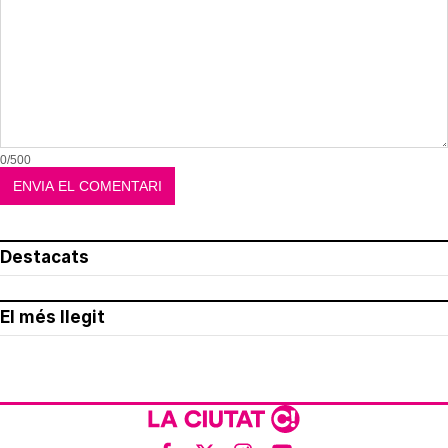
0/500
Destacats
El més llegit