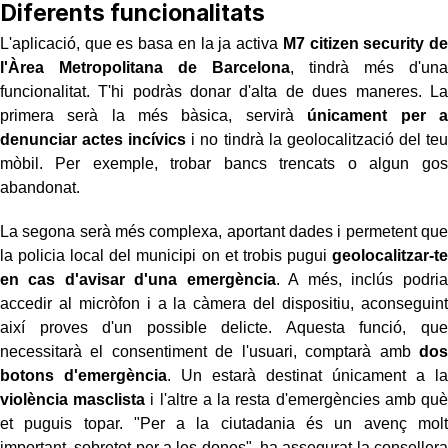
Diferents funcionalitats
L'aplicació, que es basa en la ja activa
M7 citizen security de
l'Àrea Metropolitana de Barcelona
, tindrà més d'una
funcionalitat. T'hi podràs donar d'alta de dues maneres. La
primera serà la més bàsica, servirà
únicament per a
denunciar actes incívics
i no tindrà la geolocalització del teu
mòbil. Per exemple, trobar bancs trencats o algun gos
abandonat.
La segona serà més complexa, aportant dades i permetent que
la policia local del municipi on et trobis pugui
geolocalitzar-te
en cas d'avisar d'una emergència
. A més, inclús podria
accedir al micròfon i a la càmera del dispositiu, aconseguint
així proves d'un possible delicte. Aquesta funció, que
necessitarà el consentiment de l'usuari, comptarà amb
dos
botons d'emergència
. Un estarà destinat únicament a la
violència masclista
i l'altre a la resta d'emergències amb què
et puguis topar. "Per a la ciutadania és un avenç molt
important, sobretot per a les dones", ha assegurat la consellera