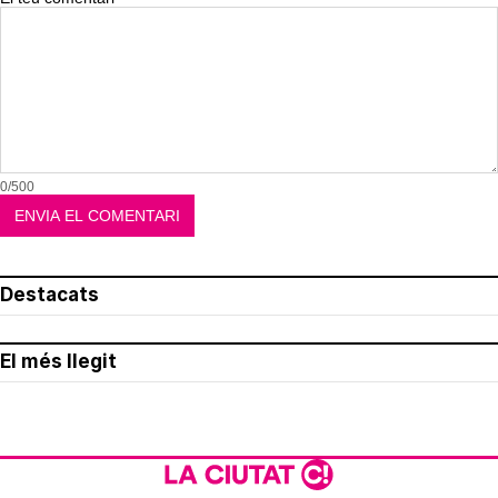
0/500
Destacats
El més llegit