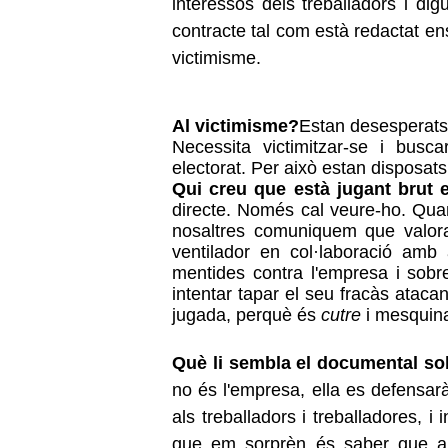
interessos dels treballadors i di
contracte tal com està redactat e
victimisme.
Al victimisme?
Estan desesperats,
Necessita victimitzar-se i busc
electorat. Per això estan disposats
Qui creu que està jugant brut
directe. Només cal veure-ho. Quan
nosaltres comuniquem que valor
ventilador en col·laboració amb 
mentides contra l'empresa i sobr
intentar tapar el seu fracàs ataca
jugada, perquè és
cutre
i mesquin
Què li sembla el documental so
no és l'empresa, ella es defensarà
als treballadors i treballadores, i
que em sorprèn és saber que a l