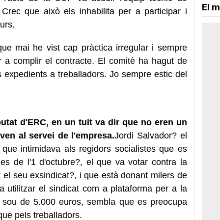
El m
 Crec que això els inhabilita per a participar i
urs.
ue mai he vist cap pràctica irregular i sempre
r a complir el contracte. El comitè ha hagut de
s expedients a treballadors. Jo sempre estic del
iputat d'ERC, en un tuit va dir que no eren un
aven al servei de l'empresa.
Jordi Salvador? el
 que intimidava als regidors socialistes que es
es de l'1 d'octubre?, el que va votar contra la
el seu exsindicat?, i que està donant milers de
a utilitzar el sindicat com a plataforma per a la
un sou de 5.000 euros, sembla que es preocupa
que pels treballadors.