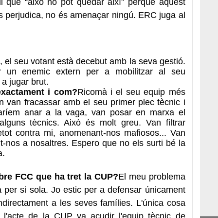
gui que “això no pot quedar així” perquè aquest
ns perjudica, no és amenaçar ningú. ERC juga al
 el seu votant està decebut amb la seva gestió.
ar un enemic extern per a mobilitzar al seu
 a jugar brut.
 exactament i com?
Ricomà i el seu equip més
 van fracassar amb el seu primer plec tècnic i
aríem anar a la vaga, van posar en marxa el
alguns tècnics. Això és molt greu. Van filtrar
etot contra mi, anomenant-nos mafiosos... Van
nt-nos a nosaltres. Espero que no els surti bé la
a.
bre FCC que ha tret la CUP?
El meu problema
 per si sola. Jo estic per a defensar únicament
 indirectament a les seves famílies. L'única cosa
'acte de la CUP va acudir l'equip tècnic de