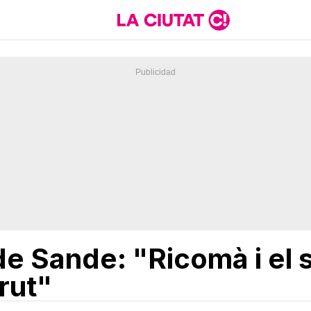
de Sande: "Ricomà i el 
rut"