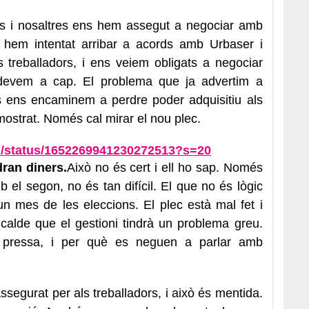
s i nosaltres ens hem assegut a negociar amb
 hem intentat arribar a acords amb Urbaser i
 treballadors, i ens veiem obligats a negociar
evem a cap. El problema que ja advertim a
s ens encaminem a perdre poder adquisitiu als
ostrat. Només cal mirar el nou plec.
ch/status/1652269941230272513?s=20
dran diners.
Això no és cert i ell ho sap. Només
el segon, no és tan difícil. El que no és lògic
n mes de les eleccions. El plec està mal fet i
lcalde que el gestioni tindrà un problema greu.
a pressa, i per què es neguen a parlar amb
ssegurat per als treballadors, i això és mentida.