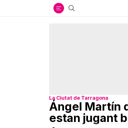
Ir
Cercar
al
contenido
La Ciutat de Tarragona
Ángel Martín 
estan jugant b