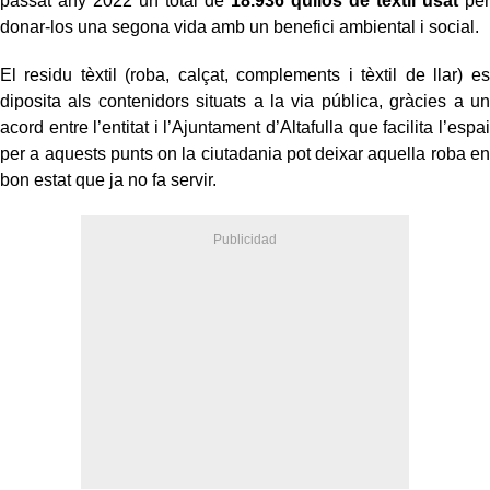
passat any 2022 un total de
18.936 quilos de tèxtil usat
per
donar-los una segona vida amb un benefici ambiental i social.
El residu tèxtil (roba, calçat, complements i tèxtil de llar) es
diposita als contenidors situats a la via pública, gràcies a un
acord entre l’entitat i l’Ajuntament d’Altafulla que facilita l’espai
per a aquests punts on la ciutadania pot deixar aquella roba en
bon estat que ja no fa servir.