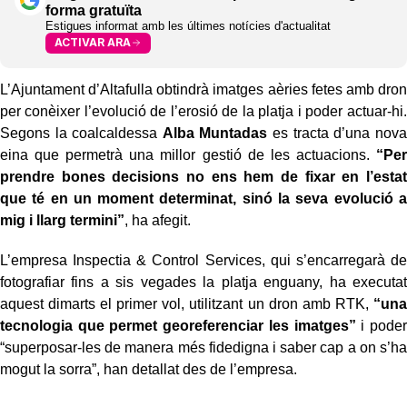
forma gratuïta
Estigues informat amb les últimes notícies d'actualitat
ACTIVAR ARA
L’Ajuntament d’Altafulla obtindrà imatges aèries fetes amb dron
per conèixer l’evolució de l’erosió de la platja i poder actuar-hi.
Segons la coalcaldessa
Alba Muntadas
es tracta d’una nova
eina que permetrà una millor gestió de les actuacions.
“Per
prendre bones decisions no ens hem de fixar en l’estat
que té en un moment determinat, sinó la seva evolució a
mig i llarg termini”
, ha afegit.
L’empresa Inspectia & Control Services, qui s’encarregarà de
fotografiar fins a sis vegades la platja enguany, ha executat
aquest dimarts el primer vol, utilitzant un dron amb RTK,
“una
tecnologia que permet georeferenciar les imatges”
i poder
“superposar-les de manera més fidedigna i saber cap a on s’ha
mogut la sorra”, han detallat des de l’empresa.