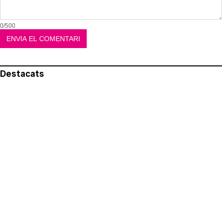
0/500
Destacats
El més llegit
Avís legal
Política de privacitat
Política de cookies